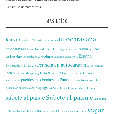
El castillo de piedra roja
MÁS LEÍDO
autocaravana
#arvi
arvi
Alsacia
asturias
Austria
autocaravanas
castilla y León
camper
ayuntamientos hostiles
belagua
España
destinos
castillos
derecho a estacionar
domingos con historia
Francia en autocaravana
Francia
Extremadura
lac vassiviere
león
Navarra
pirineos
Mampodre
Mampodre y Riaño
Palencia
pirineos en
pueblos mas bonitos de Francia
Riaño
Ruta de
autocaravana
Romanico
Sayago
Alsacia en autocaravana
Soria
st. Cirque Lapopie
subete al paisaje
Súbete al paisaje
subete al paisje
vall de Boí
viajar
Via de la Plata en autocaravana
valle del Roncal
via de la Plata