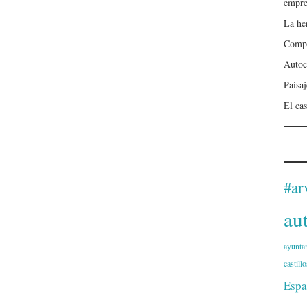
empre
La he
Compa
Autoc
Paisa
El cas
#ar
au
ayunta
castillo
Espa