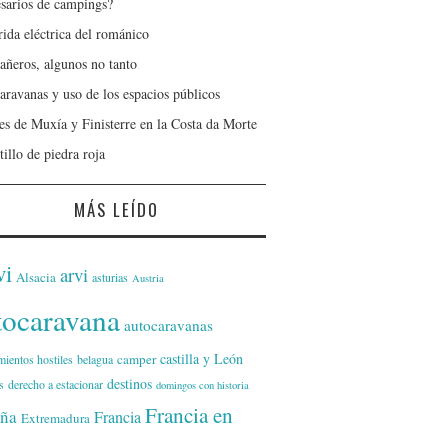
sarios de campings?
rida eléctrica del románico
ñeros, algunos no tanto
aravanas y uso de los espacios públicos
jes de Muxía y Finisterre en la Costa da Morte
tillo de piedra roja
MÁS LEÍDO
vi
arvi
Alsacia
asturias
Austria
tocaravana
autocaravanas
castilla y León
camper
mientos hostiles
belagua
destinos
s
derecho a estacionar
domingos con historia
Francia en
ña
Francia
Extremadura