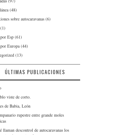
adas
(97)
lánea
(48)
xiones sobre autocaravanas
(6)
(1)
 por Esp
(61)
 por Europa
(44)
egorized
(13)
ÚLTIMAS PUBLICACIONES
o
blo viste de corto.
es de Babia, León
mpanario rupestre entre grande moles
icas
é llaman descontrol de autocaravanas los