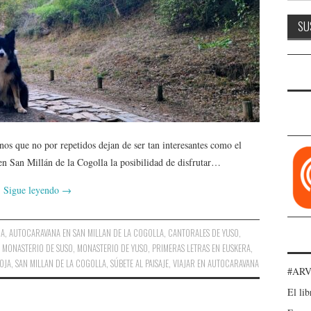
nos que no por repetidos dejan de ser tan interesantes como el
 en San Millán de la Cogolla la posibilidad de disfrutar…
Sigue leyendo
→
NA
,
AUTOCARAVANA EN SAN MILLAN DE LA COGOLLA
,
CANTORALES DE YUSO
,
,
MONASTERIO DE SUSO
,
MONASTERIO DE YUSO
,
PRIMERAS LETRAS EN EUSKERA
,
OJA
,
SAN MILLAN DE LA COGOLLA
,
SÚBETE AL PAISAJE
,
VIAJAR EN AUTOCARAVANA
#ARV
El lib