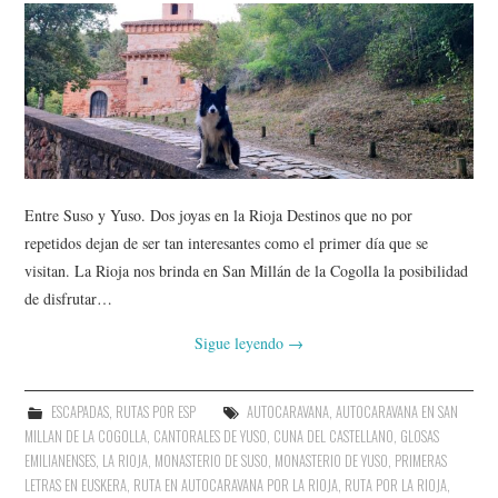
Entre Suso y Yuso. Dos joyas en la Rioja Destinos que no por
repetidos dejan de ser tan interesantes como el primer día que se
visitan. La Rioja nos brinda en San Millán de la Cogolla la posibilidad
de disfrutar…
Sigue leyendo
→
ESCAPADAS
,
RUTAS POR ESP
AUTOCARAVANA
,
AUTOCARAVANA EN SAN
MILLAN DE LA COGOLLA
,
CANTORALES DE YUSO
,
CUNA DEL CASTELLANO
,
GLOSAS
EMILIANENSES
,
LA RIOJA
,
MONASTERIO DE SUSO
,
MONASTERIO DE YUSO
,
PRIMERAS
LETRAS EN EUSKERA
,
RUTA EN AUTOCARAVANA POR LA RIOJA
,
RUTA POR LA RIOJA
,