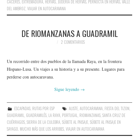
CÁCERES
,
EXTREMADURA
,
HERVÁS
,
JUDERIA DE HERVÁS
,
PERNOCTA EN HERVÁS
,
VALLE
DEL AMBROZ
,
VIAJAR EN AUTOCARAVANA
DE RIOMANZANAS A GUADRAMIL
2 COMENTARIOS
Un recorrido entre dos pueblos de la llamada Raya, en la frontera
Hispano-Lusa. Un viajes a su historia y a su presente. Lugares para
perderse con autocaravana.
Sigue leyendo
→
ESCAPADAS
,
RUTAS POR ESP
ALISTE
,
AUTOCARAVANA
,
FIESTA DEL TIZON
,
GUADRAMIL
,
GUADRAMILÉS
,
LA RAYA
,
PORTUGAL
,
RIOMANZANAS
,
SANTA CRUZ DE
CUÉRRAGOS
,
SIERRA DE LA CULEBRA
,
SÚBETE AL PAISAJE
,
SÚBETE AL PAISAJE EN
SAYAGO. MUCHO MÁS QUE LOS ARRIBES
,
VIAJAR EN AUTOCARAVANA