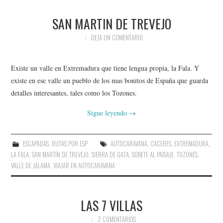
SAN MARTIN DE TREVEJO
DEJA UN COMENTARIO
Existe un valle en Extremadura que tiene lengua propia, la Fala. Y
existe en ese valle un pueblo de los mas bonitos de España que guarda
detalles interesantes, tales como los Tozones.
Sigue leyendo
→
ESCAPADAS
,
RUTAS POR ESP
AUTOCARAVANA
,
CACERES
,
EXTREMADURA
,
LA FALA
,
SAN MARTÍN DE TREVEJO
,
SIERRA DE GATA
,
SÚBETE AL PAISAJE
,
TOZONES
,
VALLE DE JÁLAMA
,
VIAJAR EN AUTOCARAVANA
LAS 7 VILLAS
2 COMENTARIOS