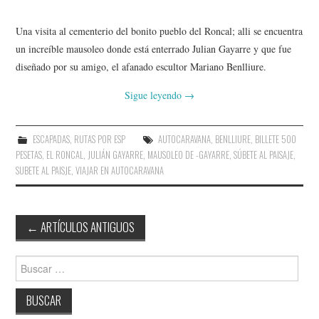
Una visita al cementerio del bonito pueblo del Roncal; alli se encuentra
un increíble mausoleo donde está enterrado Julian Gayarre y que fue
diseñado por su amigo, el afanado escultor Mariano Benlliure.
Sigue leyendo
→
ESCAPADAS
,
RUTAS POR ESP
AUTOCARAVANA
,
BENLLIURE
,
BILLETE 500
PESETAS
,
EL RONCAL
,
JULIÁN GAYARRE
,
MAUSOLEO DE -GAYARRE
,
SÚBETE AL PAISAJE
,
SUBETE AL PAISJE
,
VIAJAR EN AUTOCARAVANA
Navegación
←
ARTÍCULOS ANTIGUOS
de
entradas
Buscar: