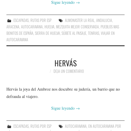
Sigue leyendo
→
ESCAPADAS
,
RUTAS POR ESP
ALMONASTER LA REAL
,
ANDALUCIA
,
ARACENA
,
AUTOCARAVANA
,
HUELVA
,
MEZQUITA MEJOR CONSERVADA
,
PUEBLOS MAS
BONITOS DE ESPAÑA
,
SIERRA DE HUELVA
,
SÚBETE AL PAISAJE
,
TENRIAS
,
VIAJAR EN
AUTOCARAVANA
HERVÁS
DEJA UN COMENTARIO
Hervás la joya del Ambroz nos descubre su judería, un barrio que no
defrauda al viajero.
Sigue leyendo
→
ESCAPADAS
,
RUTAS POR ESP
AUTOCARAVANA
,
EN AUTOCARAVANA POR