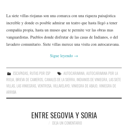
La siete villas riojanas son una comarca con una riqueza paisajistica
increible y donde es posible admirar un teatro que hasta llegó a tener
compañia propia, hasta un museo que te permite ver las obras mas
vanguardistas. Pueblos donde disfrutar de las casas de Indianos, o del
lavadero comunitario. Siete villas merece una visita con autocaravana.
Sigue leyendo
→
ESCAPADAS
,
RUTAS POR ESP
AUTOCARAVANA
,
AUTOCARAVANA POR LA
RIOJA
,
BRIEVA DE CAMEROS
,
CANALES DE LA SIERRA
,
INDIANOS DE VINIEGRA
,
LAS SIETE
VILLAS
,
LAS VINIEGRAS
,
VENTROSA
,
VILLAVELAYO
,
VINIEGRA DE ABAJO
,
VINIEGRA DE
ARRIBA
ENTRE SEGOVIA Y SORIA
DEJA UN COMENTARIO