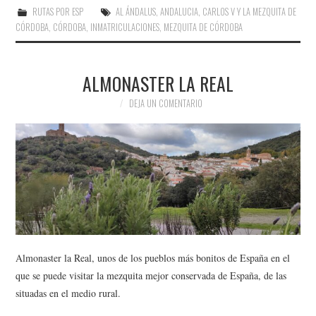
RUTAS POR ESP
AL ÁNDALUS
,
ANDALUCIA
,
CARLOS V Y LA MEZQUITA DE
CÓRDOBA
,
CÓRDOBA
,
INMATRICULACIONES
,
MEZQUITA DE CÓRDOBA
ALMONASTER LA REAL
DEJA UN COMENTARIO
Almonaster la Real, unos de los pueblos más bonitos de España en el
que se puede visitar la mezquita mejor conservada de España, de las
situadas en el medio rural.