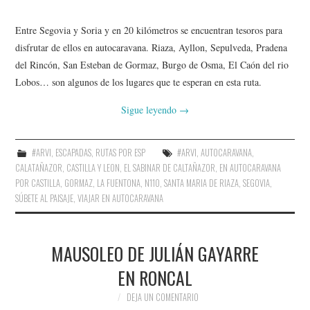
Entre Segovia y Soria y en 20 kilómetros se encuentran tesoros para
disfrutar de ellos en autocaravana. Riaza, Ayllon, Sepulveda, Pradena
del Rincón, San Esteban de Gormaz, Burgo de Osma, El Caón del rio
Lobos… son algunos de los lugares que te esperan en esta ruta.
Sigue leyendo
→
#ARVI
,
ESCAPADAS
,
RUTAS POR ESP
#ARVI
,
AUTOCARAVANA
,
CALATAÑAZOR
,
CASTILLA Y LEON
,
EL SABINAR DE CALTAÑAZOR
,
EN AUTOCARAVANA
POR CASTILLA
,
GORMAZ
,
LA FUENTONA
,
N110
,
SANTA MARIA DE RIAZA
,
SEGOVIA
,
SÚBETE AL PAISAJE
,
VIAJAR EN AUTOCARAVANA
MAUSOLEO DE JULIÁN GAYARRE
EN RONCAL
DEJA UN COMENTARIO