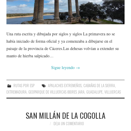
AMIGOS
CONTACTO
Una ruta escrita y dibujada por siglos y siglos La primavera no se
había iniciado de forma oficial y ya comenzaba a dibujarse en el
paisaje de la provincia de Cáceres.Las dehesas volvían a extender su
manto de hierba salpicado…
Sigue leyendo
→
RUTAS POR ESP
APALACHES EXTREMEÑOS
,
CABAÑAS DE LA SIERRA
,
EXTREMADURA
,
GEOPARQUE DE VILLUERCAS IBORES JARA
,
GUADALUPE
,
VILLUERCAS
SAN MILLÁN DE LA COGOLLA
DEJA UN COMENTARIO