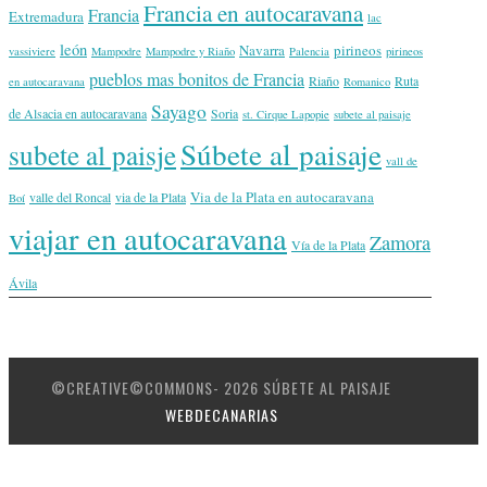
Francia en autocaravana
Francia
Extremadura
lac
león
Navarra
pirineos
vassiviere
Mampodre
Mampodre y Riaño
Palencia
pirineos
pueblos mas bonitos de Francia
Riaño
Ruta
en autocaravana
Romanico
Sayago
de Alsacia en autocaravana
Soria
st. Cirque Lapopie
subete al paisaje
Súbete al paisaje
subete al paisje
vall de
Via de la Plata en autocaravana
valle del Roncal
via de la Plata
Boí
viajar en autocaravana
Zamora
Vía de la Plata
Ávila
©CREATIVE©COMMONS- 2026 SÚBETE AL PAISAJE
WEBDECANARIAS