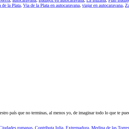
Sierra
,
autocaravana
,
Badajoz en autocaravana
,
La Bazana
,
Plan Badaj
 de la Plata
,
Via de la Plata en autocaravana
,
viajar en autocaravana
,
Za
stro país que no terminas, al menos yo, de imaginar todo lo que te pue
Ciudades romanas
,
Contributa Iulia
,
Extremadura
,
Medina de las Torre