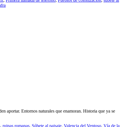
oz
,
Primera llamada de telefono
,
Pueblos de colonización
,
subete al
fra
den aportar. Entornos naturales que enamoran. Historia que ya se
s
,
ruinas romanas
,
Súbete al paisaje
,
Valencia del Ventoso
,
Vía de la