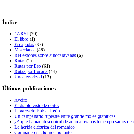
Índice
#ARVI
(79)
El libro
(1)
Escapadas
(97)
Miscelánea
(48)
Reflexiones sobre autocaravanas
(6)
Rutas
(1)
Rutas por Esp
(61)
Rutas por Europa
(44)
Uncategorized
(13)
Últimas publicaciones
Aveiro
El diablo viste de corto.
Lugares de Babia, León
Un campanario rupestre entre grande moles graniticas
¿A qué llaman descontrol de autocaravanas los empresarios de
La herida eléctrica del románico
Compañeros, algunos no tanto