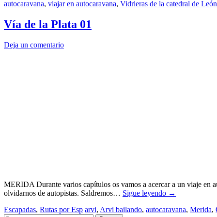
autocaravana
,
viajar en autocaravana
,
Vidrieras de la catedral de León
Vía de la Plata 01
Deja un comentario
MERIDA Durante varios capítulos os vamos a acercar a un viaje en auto
olvidarnos de autopistas. Saldremos…
Sigue leyendo
→
Escapadas
,
Rutas por Esp
arvi
,
Arvi bailando
,
autocaravana
,
Merida
,