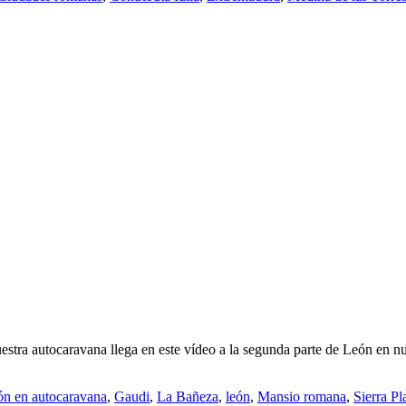
estra autocaravana llega en este vídeo a la segunda parte de León en nu
eón en autocaravana
,
Gaudi
,
La Bañeza
,
león
,
Mansio romana
,
Sierra P