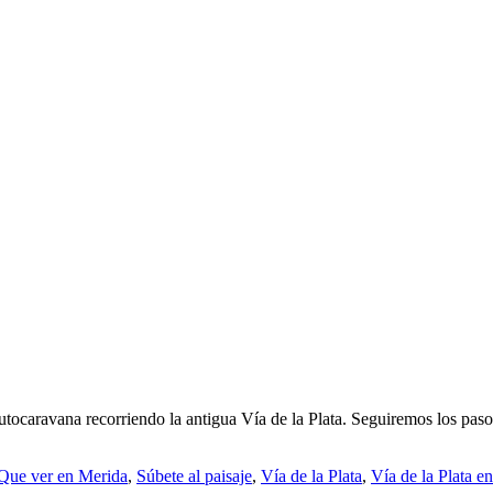
caravana recorriendo la antigua Vía de la Plata. Seguiremos los pasos 
Que ver en Merida
,
Súbete al paisaje
,
Vía de la Plata
,
Vía de la Plata e