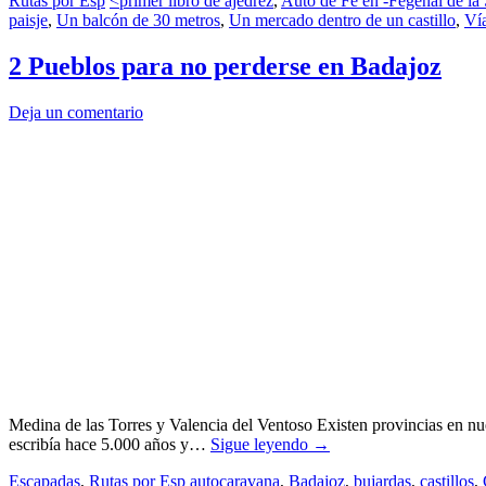
Rutas por Esp
<primer libro de ajedrez
,
Auto de Fe en -Fegenal de la 
paisje
,
Un balcón de 30 metros
,
Un mercado dentro de un castillo
,
Vía
2 Pueblos para no perderse en Badajoz
Deja un comentario
Medina de las Torres y Valencia del Ventoso Existen provincias en nue
escribía hace 5.000 años y…
Sigue leyendo
→
Escapadas
,
Rutas por Esp
autocaravana
,
Badajoz
,
bujardas
,
castillos
,