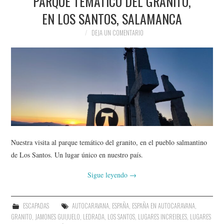
PARQUE TEMÁTICO DEL GRANITO,
EN LOS SANTOS, SALAMANCA
DEJA UN COMENTARIO
Nuestra visita al parque temático del granito, en el pueblo salmantino
de Los Santos. Un lugar único en nuestro país.
Sigue leyendo
→
ESCAPADAS
AUTOCARAVANA
,
ESPAÑA
,
ESPAÑA EN AUTOCARAVANA
,
GRANITO
,
JAMONES GUIJUELO
,
LEDRADA
,
LOS SANTOS
,
LUGARES INCREIBLES
,
LUGARES