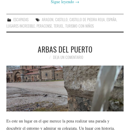
Sigue leyendo
→
ESCAPADAS
ARAGON
,
CASTILLO
,
CASTILLO DE PIEDRA ROJA
,
ESPAÑA
,
LUGARES INCREEIBLE
,
PERACENSE
,
TERUEL
,
TURISMO CON NIÑOS
ARBAS DEL PUERTO
DEJA UN COMENTARIO
Es este un lugar en el que merece la pena realizar una parada y
descubrir el entorno y admirar su colegiata. Un lugar con historia.