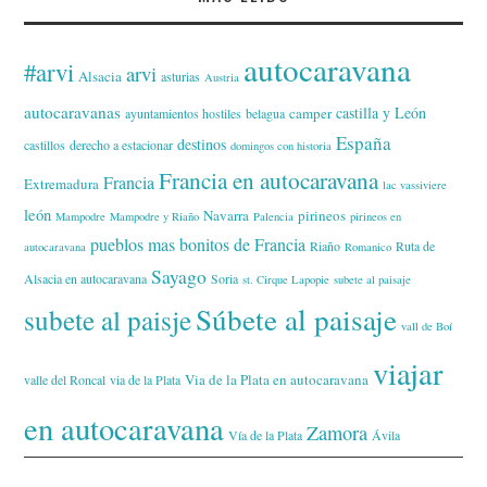
autocaravana
#arvi
arvi
Alsacia
asturias
Austria
autocaravanas
castilla y León
camper
ayuntamientos hostiles
belagua
España
destinos
castillos
derecho a estacionar
domingos con historia
Francia en autocaravana
Francia
Extremadura
lac vassiviere
león
Navarra
pirineos
Mampodre
Mampodre y Riaño
Palencia
pirineos en
pueblos mas bonitos de Francia
Riaño
Ruta de
autocaravana
Romanico
Sayago
Alsacia en autocaravana
Soria
st. Cirque Lapopie
subete al paisaje
Súbete al paisaje
subete al paisje
vall de Boí
viajar
Via de la Plata en autocaravana
valle del Roncal
via de la Plata
en autocaravana
Zamora
Vía de la Plata
Ávila