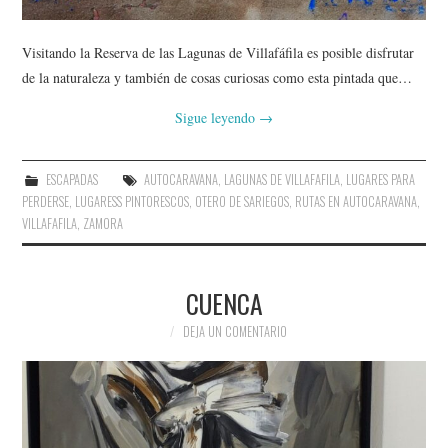
Visitando la Reserva de las Lagunas de Villafáfila es posible disfrutar
de la naturaleza y también de cosas curiosas como esta pintada que…
Sigue leyendo
→
ESCAPADAS
AUTOCARAVANA
,
LAGUNAS DE VILLAFAFILA
,
LUGARES PARA
PERDERSE
,
LUGARESS PINTORESCOS
,
OTERO DE SARIEGOS
,
RUTAS EN AUTOCARAVANA
,
VILLAFAFILA
,
ZAMORA
Na
CUENCA
de
DEJA UN COMENTARIO
en
Bus