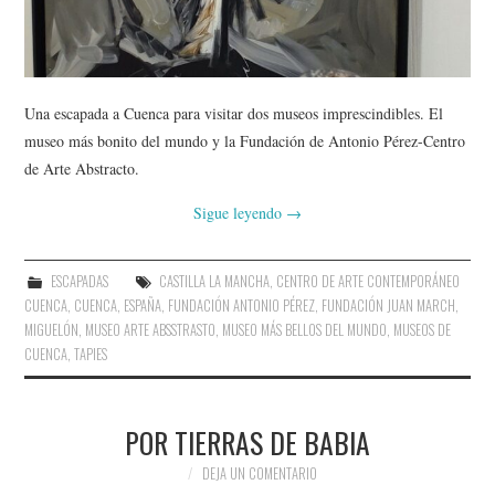
Una escapada a Cuenca para visitar dos museos imprescindibles. El
museo más bonito del mundo y la Fundación de Antonio Pérez-Centro
de Arte Abstracto.
Sigue leyendo
→
ESCAPADAS
CASTILLA LA MANCHA
,
CENTRO DE ARTE CONTEMPORÁNEO
CUENCA
,
CUENCA
,
ESPAÑA
,
FUNDACIÓN ANTONIO PÉREZ
,
FUNDACIÓN JUAN MARCH
,
MIGUELÓN
,
MUSEO ARTE ABSSTRASTO
,
MUSEO MÁS BELLOS DEL MUNDO
,
MUSEOS DE
CUENCA
,
TAPIES
POR TIERRAS DE BABIA
DEJA UN COMENTARIO