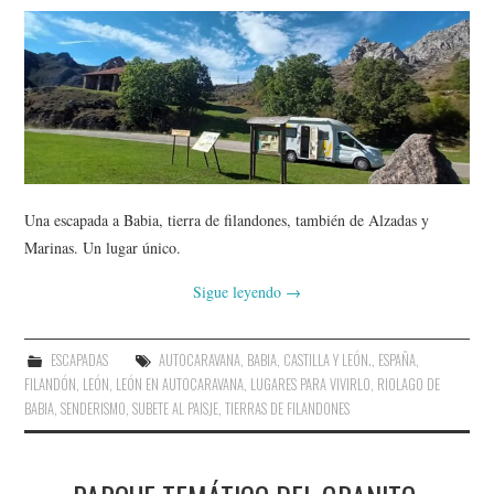
Una escapada a Babia, tierra de filandones, también de Alzadas y
Marinas. Un lugar único.
Sigue leyendo
→
ESCAPADAS
AUTOCARAVANA
,
BABIA
,
CASTILLA Y LEÓN.
,
ESPAÑA
,
FILANDÓN
,
LEÓN
,
LEÓN EN AUTOCARAVANA
,
LUGARES PARA VIVIRLO
,
RIOLAGO DE
BABIA
,
SENDERISMO
,
SUBETE AL PAISJE
,
TIERRAS DE FILANDONES