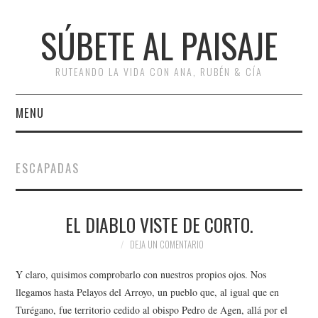
SÚBETE AL PAISAJE
RUTEANDO LA VIDA CON ANA, RUBÉN & CÍA
MENU
INICIO
ESCAPADAS
RUTAS
EL DIABLO VISTE DE CORTO.
ESCAPADAS
DEJA UN COMENTARIO
MISCELÁNEA
Y claro, quisimos comprobarlo con nuestros propios ojos. Nos
#ARVI
llegamos hasta Pelayos del Arroyo, un pueblo que, al igual que en
Turégano, fue territorio cedido al obispo Pedro de Agen, allá por el