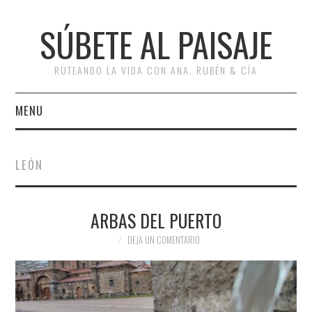
SÚBETE AL PAISAJE
RUTEANDO LA VIDA CON ANA, RUBÉN & CÍA
MENU
INICIO
LEÓN
RUTAS
ARBAS DEL PUERTO
ESCAPADAS
DEJA UN COMENTARIO
MISCELÁNEA
#ARVI