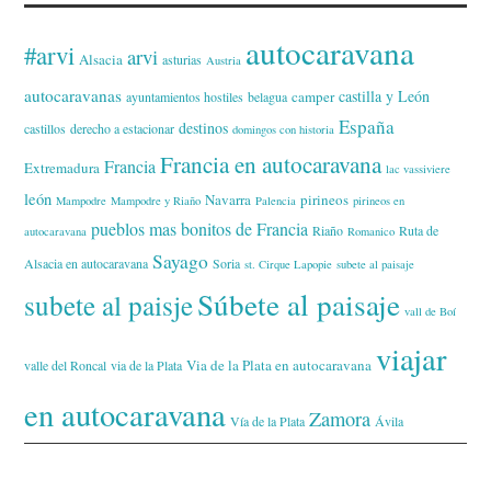
autocaravana
#arvi
arvi
Alsacia
asturias
Austria
autocaravanas
castilla y León
camper
ayuntamientos hostiles
belagua
España
destinos
castillos
derecho a estacionar
domingos con historia
Francia en autocaravana
Francia
Extremadura
lac vassiviere
león
Navarra
pirineos
Mampodre
Mampodre y Riaño
Palencia
pirineos en
pueblos mas bonitos de Francia
Riaño
Ruta de
autocaravana
Romanico
Sayago
Alsacia en autocaravana
Soria
st. Cirque Lapopie
subete al paisaje
Súbete al paisaje
subete al paisje
vall de Boí
viajar
Via de la Plata en autocaravana
valle del Roncal
via de la Plata
en autocaravana
Zamora
Vía de la Plata
Ávila