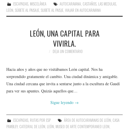
ESCAPADAS
,
MISCELÁNEA
AUTOCARAVANA
,
CASTAÑOS
,
LAS MEDULAS
,
LEÓN
,
SÚBETE AL PAISAJE
,
SUBETE AL PAISJE
,
VIAJAR EN AUTOCARAVANA
LEÓN, UNA CAPITAL PARA
VIVIRLA.
DEJA UN COMENTARIO
Hacia años y años que no visitábamos León capital. Nos ha
sorprendido gratamente el cambio. Una ciudad dinámica y amigable.
Una ciudad cercana que invita a sentarse junto a la escultura de Gaudí
para ver sus apuntes. Quizás aquellos que…
Sigue leyendo
→
ESCAPADAS
,
RUTAS POR ESP
ÁREA DE AUTOCARAVANAS DE LEÓN
,
CASA
PAMBLEY
,
CATEDRAL DE LEÓN
,
LEÓN
,
MUSEO DE ARTE CONTEMPORANEO LEON
,