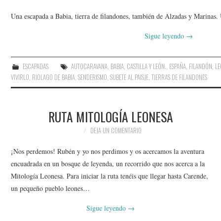
Una escapada a Babia, tierra de filandones, también de Alzadas y Marinas.
Sigue leyendo
→
ESCAPADAS
AUTOCARAVANA
,
BABIA
,
CASTILLA Y LEÓN.
,
ESPAÑA
,
FILANDÓN
,
LE
VIVIRLO
,
RIOLAGO DE BABIA
,
SENDERISMO
,
SUBETE AL PAISJE
,
TIERRAS DE FILANDONES
RUTA MITOLOGÍA LEONESA
DEJA UN COMENTARIO
¡Nos perdemos! Rubén y yo nos perdimos y os acercamos la aventura
encuadrada en un bosque de leyenda, un recorrido que nos acerca a la
Mitología Leonesa. Para iniciar la ruta tenéis que llegar hasta Carende,
un pequeño pueblo leones…
Sigue leyendo
→