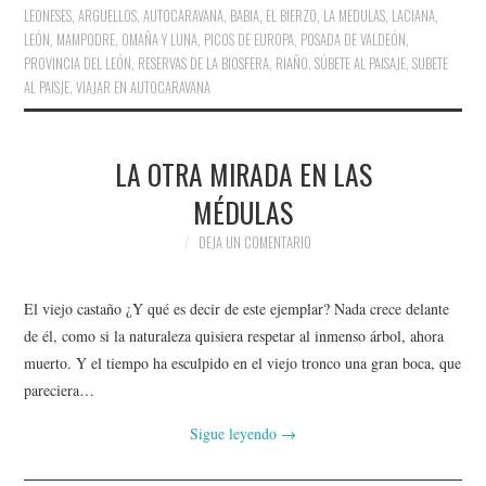
LEONESES
,
ARGUELLOS
,
AUTOCARAVANA
,
BABIA
,
EL BIERZO
,
LA MEDULAS
,
LACIANA
,
LEÓN
,
MAMPODRE
,
OMAÑA Y LUNA
,
PICOS DE EUROPA
,
POSADA DE VALDEÓN
,
PROVINCIA DEL LEÓN
,
RESERVAS DE LA BIOSFERA
,
RIAÑO
,
SÚBETE AL PAISAJE
,
SUBETE
AL PAISJE
,
VIAJAR EN AUTOCARAVANA
LA OTRA MIRADA EN LAS
MÉDULAS
DEJA UN COMENTARIO
El viejo castaño ¿Y qué es decir de este ejemplar? Nada crece delante
de él, como si la naturaleza quisiera respetar al inmenso árbol, ahora
muerto. Y el tiempo ha esculpido en el viejo tronco una gran boca, que
pareciera…
Sigue leyendo
→