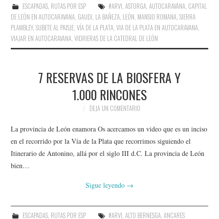
ESCAPADAS
,
RUTAS POR ESP
#ARVI
,
ASTORGA
,
AUTOCARAVANA
,
CAPITAL
DE LEÓN EN AUTOCARAVANA
,
GAUDI
,
LA BAÑEZA
,
LEÓN
,
MANSIO ROMANA
,
SIERRA
PLAMBLEY
,
SUBETE AL PAISJE
,
VÍA DE LA PLATA
,
VIA DE LA PLATA EN AUTOCARAVANA
,
VIAJAR EN AUTOCARAVANA
,
VIDRIERAS DE LA CATEDRAL DE LEÓN
7 RESERVAS DE LA BIOSFERA Y
1.000 RINCONES
DEJA UN COMENTARIO
La provincia de León enamora Os acercamos un video que es un inciso
en el recorrido por la Vía de la Plata que recorrimos siguiendo el
Itinerario de Antonino, allá por el siglo III d.C. La provincia de León
bien…
Sigue leyendo
→
ESCAPADAS
,
RUTAS POR ESP
#ARVI
,
ALTO BERNESGA
,
ANCARES