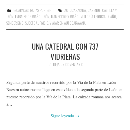
ESCAPADAS
,
RUTAS POR ESP
AUTOCARAVANA
,
CARENDE
,
CASTILLA Y
LEÓN
,
EMBALSE DE RIAÑO
,
LEÓN
,
MAMPODRE Y RIAÑO
,
MITLOGÍA LEONESA
,
RIAÑO
,
SENDERISMO
,
SUBETE AL PAISJE
,
VIAJAR EN AUTOCARAVANA
UNA CATEDRAL CON 737
VIDRIERAS
DEJA UN COMENTARIO
Segunda parte de nuestros recorrido por la Vía de la Plata en León
Nuestra autocaravana llega en este vídeo a la segunda parte de León en
nuestro recorrido por la Vía de la Plata. La calzada romana nos acerca
a…
Sigue leyendo
→