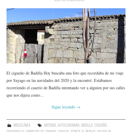
El cigueño de Badilla Hoy buscaba una foto que recordaba de mi viaje
por Sayago en las navidades del 2020 y la encontré. Estábamos
recorriendo el caserío de Badilla intentando ver a alguien por sus calles
que nos dijera como…
Sigue leyendo
→
MISCELÁNEA
ANTENAS
,
AUTOCARAVANA
,
BADILLA
,
CIGUEÑO
,
DESARROLLO
,
EMBALSES DE ZAMORA
,
SAYAGO
,
SÚBETE AL PAISAJE
,
VIAJAR EN