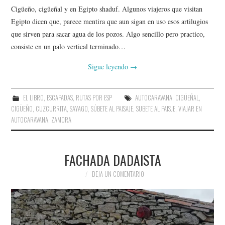
Cigüeño, cigüeñal y en Egipto shaduf. Algunos viajeros que visitan
Egipto dicen que, parece mentira que aun sigan en uso esos artilugios
que sirven para sacar agua de los pozos. Algo sencillo pero practico,
consiste en un palo vertical terminado…
Sigue leyendo
→
EL LIBRO
,
ESCAPADAS
,
RUTAS POR ESP
AUTOCARAVANA
,
CIGÜEÑAL
,
CIGÜEÑO
,
CUZCURRITA
,
SAYAGO
,
SÚBETE AL PAISAJE
,
SUBETE AL PAISJE
,
VIAJAR EN
AUTOCARAVANA
,
ZAMORA
FACHADA DADAISTA
DEJA UN COMENTARIO