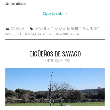
del paleolítico.
Sigue leyendo
→
ESCAPADAS
ARGAÑIN
,
AUTOCARAVANA
,
PALEOLITICO
,
PEÑA DEL GATO
,
SAYAGO
,
SÚBETE AL PAISAJE
,
VIAJAR EN AUTOCARAVANA
,
ZAMORA
CIGÜEÑOS DE SAYAGO
DEJA UN COMENTARIO