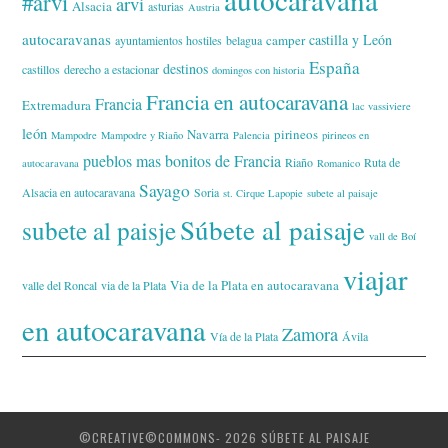
#arvi
arvi
Alsacia
asturias
Austria
autocaravanas
castilla y León
camper
ayuntamientos hostiles
belagua
España
destinos
castillos
derecho a estacionar
domingos con historia
Francia en autocaravana
Francia
Extremadura
lac vassiviere
león
Navarra
pirineos
Mampodre
Mampodre y Riaño
Palencia
pirineos en
pueblos mas bonitos de Francia
Riaño
Ruta de
autocaravana
Romanico
Sayago
Alsacia en autocaravana
Soria
st. Cirque Lapopie
subete al paisaje
Súbete al paisaje
subete al paisje
vall de Boí
viajar
Via de la Plata en autocaravana
valle del Roncal
via de la Plata
en autocaravana
Zamora
Vía de la Plata
Ávila
©CREATIVE©COMMONS- 2026 SÚBETE AL PAISAJE