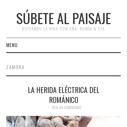
SÚBETE AL PAISAJE
RUTEANDO LA VIDA CON ANA, RUBÉN & CÍA
MENU
INICIO
ZAMORA
RUTAS
LA HERIDA ELÉCTRICA DEL
ESCAPADAS
ROMÁNICO
MISCELÁNEA
DEJA UN COMENTARIO
#ARVI