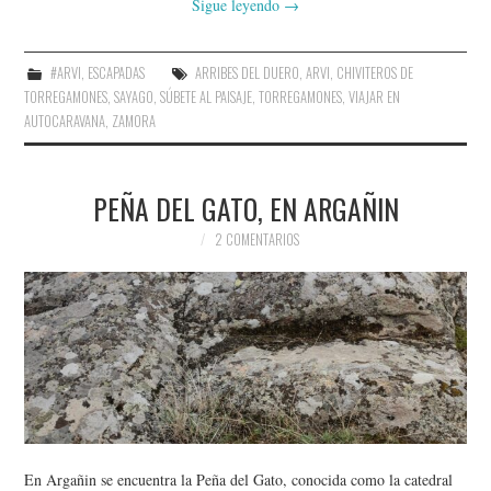
Sigue leyendo
→
#ARVI
,
ESCAPADAS
ARRIBES DEL DUERO
,
ARVI
,
CHIVITEROS DE
TORREGAMONES
,
SAYAGO
,
SÚBETE AL PAISAJE
,
TORREGAMONES
,
VIAJAR EN
AUTOCARAVANA
,
ZAMORA
PEÑA DEL GATO, EN ARGAÑIN
2 COMENTARIOS
En Argañin se encuentra la Peña del Gato, conocida como la catedral