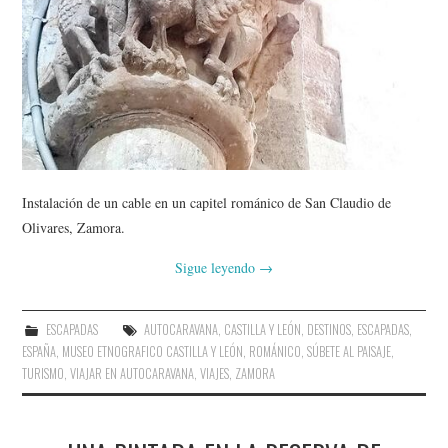
AMIGOS
CONTACTO
Instalación de un cable en un capitel románico de San Claudio de
Olivares, Zamora.
Sigue leyendo
→
ESCAPADAS
AUTOCARAVANA
,
CASTILLA Y LEÓN
,
DESTINOS
,
ESCAPADAS
,
ESPAÑA
,
MUSEO ETNOGRAFICO CASTILLA Y LEÓN
,
ROMÁNICO
,
SÚBETE AL PAISAJE
,
TURISMO
,
VIAJAR EN AUTOCARAVANA
,
VIAJES
,
ZAMORA