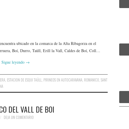
e encuentra ubicado en la comarca de la Alta Ribagorza en el
rruera, Boí, Durro, Taüll, Erill la Vall, Caldes de Boí, Coll…
Sigue leyendo
→
ERA
,
ESTACION DE ESQUI TAÜLL
,
PIRINEOS EN AUTOCARAVANA
,
ROMANICO
,
SANT
NA
O DEL VALL DE BOI
DEJA UN COMENTARIO