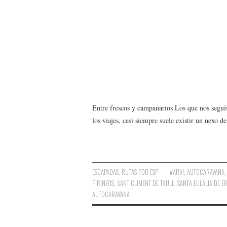
Entre frescos y campanarios Los que nos seguís 
los viajes, casi siempre suele existir un nexo 
ESCAPADAS
,
RUTAS POR ESP
#ARVI
,
AUTOCARAVANA
PIRINEOS
,
ŚANT CLIMENT DE TAÜLL
,
SANTA EULALIA DE ER
AUTOCARAVANA