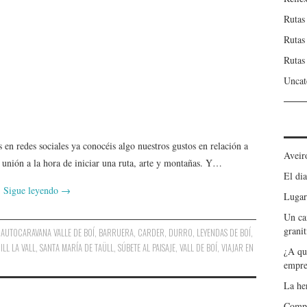
Rutas
Rutas
Rutas
Uncat
en redes sociales ya conocéis algo nuestros gustos en relación a
Aveir
de unión a la hora de iniciar una ruta, arte y montañas. Y…
El dia
Sigue leyendo
→
Lugar
Un ca
granit
,
AUTOCARAVANA VALLE DE BOÍ
,
BARRUERA
,
CARDER
,
DURRO
,
LEYENDAS DE BOÍ
,
ILL LA VALL
,
SANTA MARÍA DE TAÜLL
,
SÚBETE AL PAISAJE
,
VALL DE BOÍ
,
VIAJAR EN
¿A qu
empre
La he
Compa