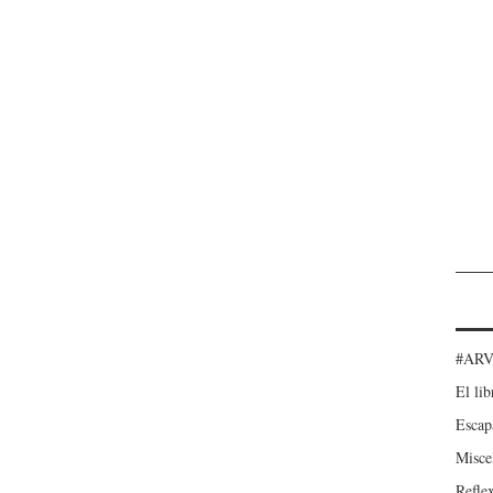
#ARV
El lib
Escap
Misce
Refle