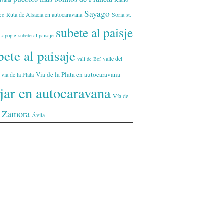
avana
Sayago
Ruta de Alsacia en autocaravana
Soria
co
st.
subete al paisje
Lapopie
subete al paisaje
ete al paisaje
valle del
vall de Boí
Via de la Plata en autocaravana
via de la Plata
ajar en autocaravana
Vía de
Zamora
Ávila