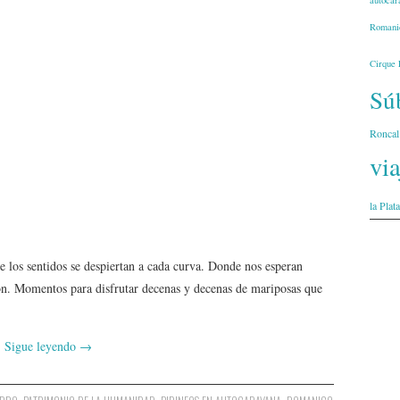
autocar
Romani
Cirque 
Súb
Roncal
vi
la Plata
 los sentidos se despiertan a cada curva. Donde nos esperan
ón. Momentos para disfrutar decenas y decenas de mariposas que
Sigue leyendo
→