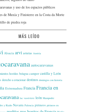
aravanas y uso de los espacios públicos
jes de Muxía y Finisterre en la Costa da Morte
tillo de piedra roja
MÁS LEÍDO
vi
arvi
Alsacia
asturias
Austria
tocaravana
autocaravanas
castilla y León
camper
mientos hostiles
belagua
destinos
s
derecho a estacionar
domingos con historia
Francia en
ña
Francia
Extremadura
ocaravana
león
lac vassiviere
Mampodre
Navarra
pirineos
re y Riaño
Palencia
pirineos en
pueblos mas bonitos de Francia
Riaño