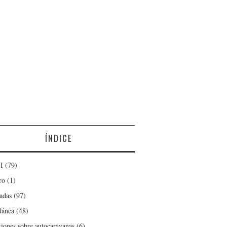
ÍNDICE
I
(79)
ro
(1)
adas
(97)
lánea
(48)
xiones sobre autocaravanas
(6)