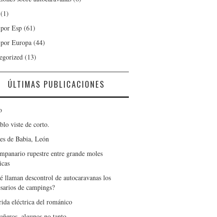
(1)
 por Esp
(61)
 por Europa
(44)
egorized
(13)
ÚLTIMAS PUBLICACIONES
o
blo viste de corto.
es de Babia, León
mpanario rupestre entre grande moles
icas
é llaman descontrol de autocaravanas los
sarios de campings?
rida eléctrica del románico
ñeros, algunos no tanto