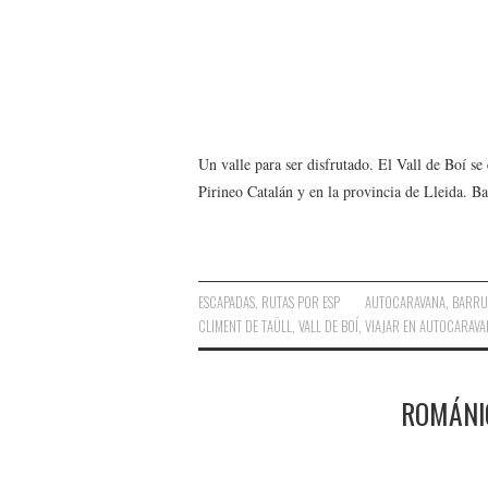
Un valle para ser disfrutado. El Vall de Boí s
Pirineo Catalán y en la provincia de Lleida. Ba
ESCAPADAS
,
RUTAS POR ESP
AUTOCARAVANA
,
BARRU
CLIMENT DE TAÜLL
,
VALL DE BOÍ
,
VIAJAR EN AUTOCARAVA
ROMÁNIC