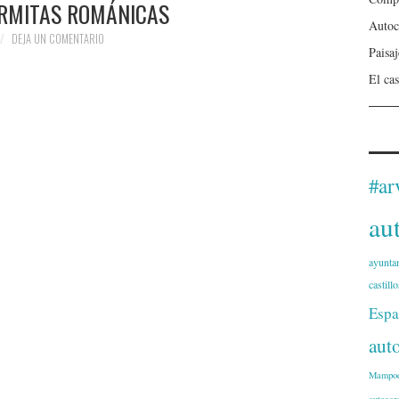
ERMITAS ROMÁNICAS
Autoc
DEJA UN COMENTARIO
Paisa
El cas
#ar
au
ayunta
castillo
Espa
aut
Mampod