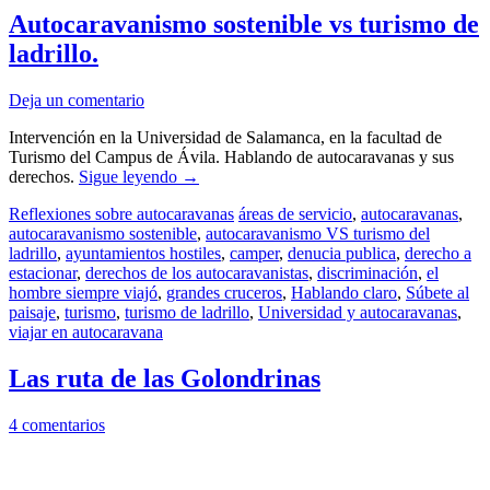
Autocaravanismo sostenible vs turismo de
ladrillo.
Deja un comentario
Intervención en la Universidad de Salamanca, en la facultad de
Turismo del Campus de Ávila. Hablando de autocaravanas y sus
derechos.
Sigue leyendo
→
Reflexiones sobre autocaravanas
áreas de servicio
,
autocaravanas
,
autocaravanismo sostenible
,
autocaravanismo VS turismo del
ladrillo
,
ayuntamientos hostiles
,
camper
,
denucia publica
,
derecho a
estacionar
,
derechos de los autocaravanistas
,
discriminación
,
el
hombre siempre viajó
,
grandes cruceros
,
Hablando claro
,
Súbete al
paisaje
,
turismo
,
turismo de ladrillo
,
Universidad y autocaravanas
,
viajar en autocaravana
Las ruta de las Golondrinas
4 comentarios