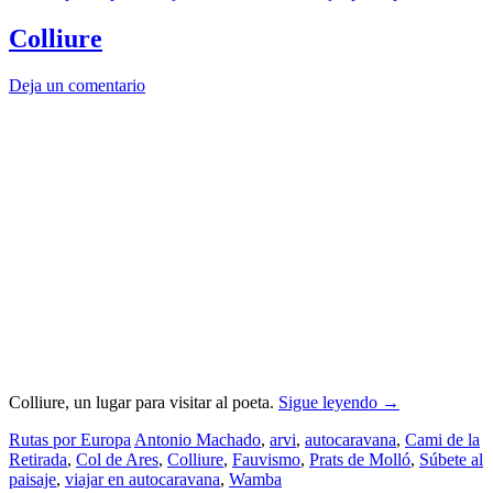
Colliure
Deja un comentario
Colliure, un lugar para visitar al poeta.
Sigue leyendo
→
Rutas por Europa
Antonio Machado
,
arvi
,
autocaravana
,
Cami de la
Retirada
,
Col de Ares
,
Colliure
,
Fauvismo
,
Prats de Molló
,
Súbete al
paisaje
,
viajar en autocaravana
,
Wamba