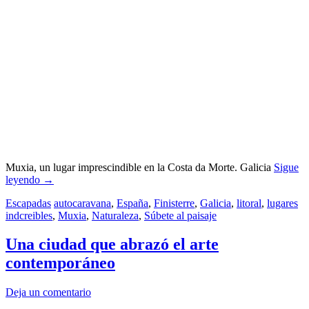
Muxia, un lugar imprescindible en la Costa da Morte. Galicia
Sigue
leyendo
→
Escapadas
autocaravana
,
España
,
Finisterre
,
Galicia
,
litoral
,
lugares
indcreibles
,
Muxia
,
Naturaleza
,
Súbete al paisaje
Una ciudad que abrazó el arte
contemporáneo
Deja un comentario