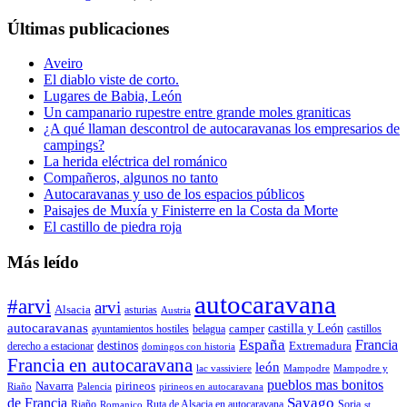
Últimas publicaciones
Aveiro
El diablo viste de corto.
Lugares de Babia, León
Un campanario rupestre entre grande moles graniticas
¿A qué llaman descontrol de autocaravanas los empresarios de
campings?
La herida eléctrica del románico
Compañeros, algunos no tanto
Autocaravanas y uso de los espacios públicos
Paisajes de Muxía y Finisterre en la Costa da Morte
El castillo de piedra roja
Más leído
autocaravana
#arvi
arvi
Alsacia
asturias
Austria
autocaravanas
camper
castilla y León
ayuntamientos hostiles
belagua
castillos
España
Francia
destinos
Extremadura
derecho a estacionar
domingos con historia
Francia en autocaravana
león
lac vassiviere
Mampodre
Mampodre y
pueblos mas bonitos
Navarra
pirineos
Riaño
Palencia
pirineos en autocaravana
Sayago
de Francia
Riaño
Ruta de Alsacia en autocaravana
Soria
Romanico
st.