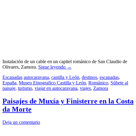
Instalación de un cable en un capitel románico de San Claudio de
Olivares, Zamora.
Sigue leyendo
→
Escapadas
autocaravana
,
castilla y León
,
destinos
,
escapadas
,
España
,
Museo Etnografico Castilla y León
,
Románico
,
Súbete al
paisaje
,
turismo
,
viajar en autocaravana
,
viajes
,
Zamora
Paisajes de Muxía y Finisterre en la Costa
da Morte
Deja un comentario