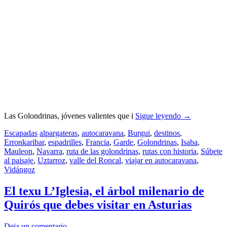
Las Golondrinas, jóvenes valientes que i
Sigue leyendo
→
Escapadas
alpargateras
,
autocaravana
,
Burgui
,
destinos
,
Erronkaribar
,
espadrilles
,
Francia
,
Garde
,
Golondrinas
,
Isaba
,
Mauleon
,
Navarra
,
ruta de las golondrinas
,
rutas con historia
,
Súbete
al paisaje
,
Uztarroz
,
valle del Roncal
,
viajar en autocaravana
,
Vidángoz
El texu L’Iglesia, el árbol milenario de
Quirós que debes visitar en Asturias
Deja un comentario