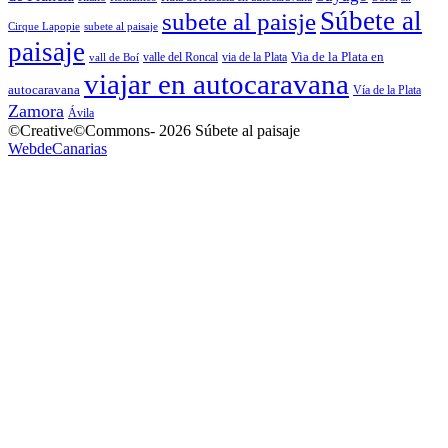
Súbete al
subete al paisje
Cirque Lapopie
subete al paisaje
paisaje
Via de la Plata en
valle del Roncal
via de la Plata
vall de Boí
viajar en autocaravana
autocaravana
Vía de la Plata
Zamora
Ávila
©Creative©Commons- 2026 Súbete al paisaje
WebdeCanarias