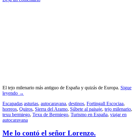
El tejo milenario más antiguo de España y quizás de Europa.
Sigue
leyendo
→
Escapadas
asturias
,
autocaravana
,
destinos
,
Fortingall Escociaa
,
horreos
,
Quiros
,
Sierra del Aramo
,
Súbete al paisaje
,
tejo milenario
,
texu bermiego
,
Texu de Bermiego
,
Turismo en España
,
viajar en
autocaravana
Me lo contó el señor Lorenzo.