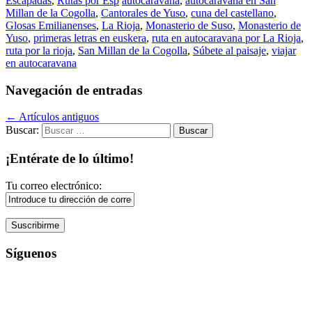
Escapadas
,
Rutas por Esp
autocaravana
,
autocaravana en San
Millan de la Cogolla
,
Cantorales de Yuso
,
cuna del castellano
,
Glosas Emilianenses
,
La Rioja
,
Monasterio de Suso
,
Monasterio de
Yuso
,
primeras letras en euskera
,
ruta en autocaravana por La Rioja
,
ruta por la rioja
,
San Millan de la Cogolla
,
Súbete al paisaje
,
viajar
en autocaravana
Navegación de entradas
←
Artículos antiguos
Buscar:
¡Entérate de lo último!
Tu correo electrónico:
Síguenos