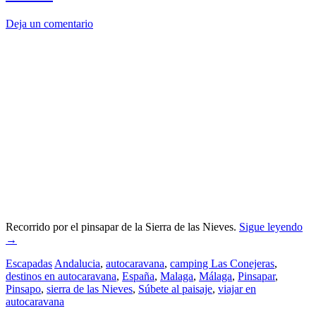
Deja un comentario
Recorrido por el pinsapar de la Sierra de las Nieves.
Sigue leyendo
→
Escapadas
Andalucia
,
autocaravana
,
camping Las Conejeras
,
destinos en autocaravana
,
España
,
Malaga
,
Málaga
,
Pinsapar
,
Pinsapo
,
sierra de las Nieves
,
Súbete al paisaje
,
viajar en
autocaravana