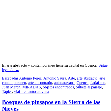
El arte abstracto y contemporáneo tiene su capital en Cuenca.
Sigue
leyendo
→
Escapadas
Antonio Perez
,
Antonio Saura
,
Arte
,
arte abstracto
,
arte
contemporaneo
,
arte encontrado
,
autocaravana
,
Cuenca
,
dadaismo
,
Juan March
,
MIRADAS
,
objetos encontrados
,
Súbete al paisaje
,
Tapies
,
viajar en autocaravana
Bosques de pinsapos en la Sierra de las
Nieves