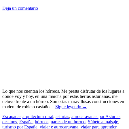
Deja un comentario
Lo que nos cuentan los hórreos. Me presta disfrutar de los lugares a
donde voy y hoy, en una marcha por estas tierras asturianas, me
detuve frente a un hórreo. Son estas maravillosas construcciones en
madera de roble o castaño…
Sigue leyendo
→
Escapadas
arquitectura rural
,
asturias
,
aurocaravanas por Asturias
,
destinos
,
España
,
hórreos
,
partes de un horreo
,
Súbete al paisaje
,
turismo por España
,
viajar e aurocaravana
,
viajar para aprender