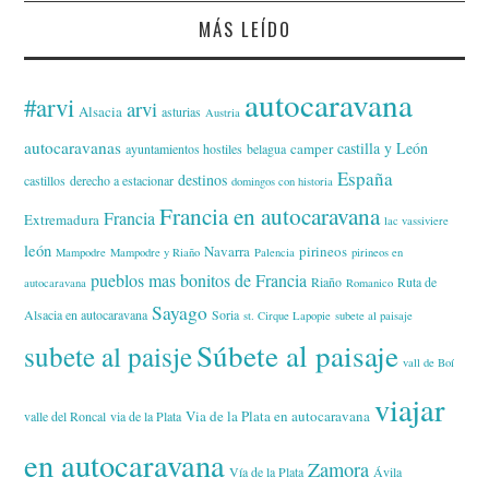
MÁS LEÍDO
autocaravana
#arvi
arvi
Alsacia
asturias
Austria
autocaravanas
castilla y León
camper
ayuntamientos hostiles
belagua
España
destinos
castillos
derecho a estacionar
domingos con historia
Francia en autocaravana
Francia
Extremadura
lac vassiviere
león
Navarra
pirineos
Mampodre
Mampodre y Riaño
Palencia
pirineos en
pueblos mas bonitos de Francia
Riaño
Ruta de
autocaravana
Romanico
Sayago
Alsacia en autocaravana
Soria
st. Cirque Lapopie
subete al paisaje
Súbete al paisaje
subete al paisje
vall de Boí
viajar
Via de la Plata en autocaravana
valle del Roncal
via de la Plata
en autocaravana
Zamora
Vía de la Plata
Ávila