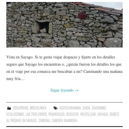
Vista en Sayago. Si te gusta viajar despacio y fijarte en los detalles
seguro que Sayago los encuentras o, ¿quizás fueron los detalles los que
en el viaje por esa comarca me buscaban a mi? Caminando una mañana
muy fría…
Sigue leyendo
→
ESCAPADAS
,
MISCELÁNEA
AUTOCARAVANA
,
DADÁ
,
DADAISMO
,
ECOLOGISMO
,
LAS TRES ERRES
,
PASARIEGOS
,
REDUCIR
,
REUTILIZAR
,
SAYAGO
,
SÚBETE
AL PAISAHE EN SAYAGO
,
ZAMORA
,
ZAMORA ENAMORA