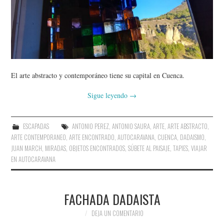
AMIGOS
CONTACTO
El arte abstracto y contemporáneo tiene su capital en Cuenca.
Sigue leyendo
→
ESCAPADAS
ANTONIO PEREZ
,
ANTONIO SAURA
,
ARTE
,
ARTE ABSTRACTO
,
ARTE CONTEMPORANEO
,
ARTE ENCONTRADO
,
AUTOCARAVANA
,
CUENCA
,
DADAISMO
,
JUAN MARCH
,
MIRADAS
,
OBJETOS ENCONTRADOS
,
SÚBETE AL PAISAJE
,
TAPIES
,
VIAJAR
EN AUTOCARAVANA
FACHADA DADAISTA
DEJA UN COMENTARIO