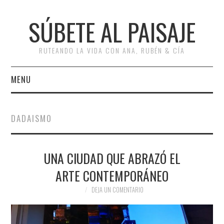
SÚBETE AL PAISAJE
RUTEANDO LA VIDA CON ANA, RUBÉN & CÍA
MENU
INICIO
DADAISMO
RUTAS
UNA CIUDAD QUE ABRAZÓ EL
ESCAPADAS
ARTE CONTEMPORÁNEO
MISCELÁNEA
DEJA UN COMENTARIO
#ARVI