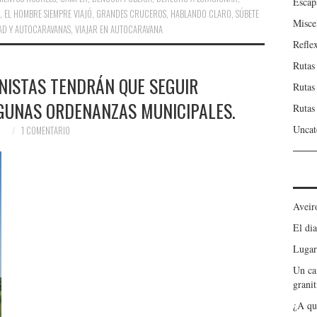
Escap
,
EL HOMBRE SIEMPRE VIAJÓ
,
GRANDES CRUCEROS
,
HABLANDO CLARO
,
SÚBETE
Misce
AD Y AUTOCARAVANAS
,
VIAJAR EN AUTOCARAVANA
Refle
Rutas
NISTAS TENDRÁN QUE SEGUIR
Rutas
GUNAS ORDENANZAS MUNICIPALES.
Rutas
Uncat
1 COMENTARIO
Aveir
El dia
Lugar
Un ca
granit
¿A qu