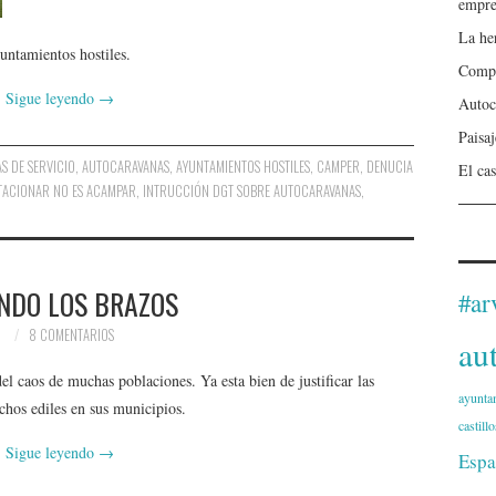
empre
La he
ntamientos hostiles.
Compa
Sigue leyendo
→
Autoc
Paisa
S DE SERVICIO
,
AUTOCARAVANAS
,
AYUNTAMIENTOS HOSTILES
,
CAMPER
,
DENUCIA
El cas
TACIONAR NO ES ACAMPAR
,
INTRUCCIÓN DGT SOBRE AUTOCARAVANAS
,
NDO LOS BRAZOS
#ar
8 COMENTARIOS
au
l caos de muchas poblaciones. Ya esta bien de justificar las
ayunta
chos ediles en sus municipios.
castillo
Sigue leyendo
→
Espa