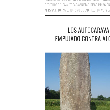
DERECHOS DE LOS AUTOCARAVANISTAS
,
DISCRIMINACIÓN
AL PAISAJE
,
TURISMO
,
TURISMO DE LADRILLO
,
UNIVERSID
LOS AUTOCARAVA
EMPUJADO CONTRA AL