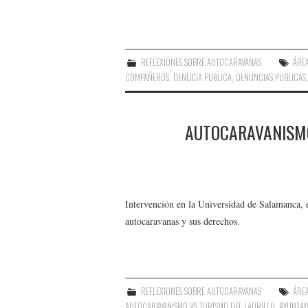
REFLEXIONES SOBRE AUTOCARAVANAS
ÁREA
COMPAÑEROS
,
DENUCIA PUBLICA
,
DENUNCIAS PUBLICAS
AUTOCARAVANISMO
Intervención en la Universidad de Salamanca, 
autocaravanas y sus derechos.
REFLEXIONES SOBRE AUTOCARAVANAS
ÁREA
AUTOCARAVANISMO VS TURISMO DEL LADRILLO
,
AYUNTAM