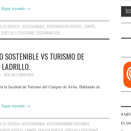
Sigue leyendo
→
S DE SERVICIO
,
AUTOCARAVANAS
,
AYUNTAMIENTOS HOSTILES
,
CAMPER
,
,
DERECHO A ESTACIONAR
,
DISCRIMINACIÓN
 SOSTENIBLE VS TURISMO DE
LADRILLO.
DEJA UN COMENTARIO
en la facultad de Turismo del Campus de Ávila. Hablando de
Sigue leyendo
→
#ARV
El lib
S DE SERVICIO
,
AUTOCARAVANAS
,
AUTOCARAVANISMO SOSTENIBLE
,
IENTOS HOSTILES
,
CAMPER
,
DENUCIA PUBLICA
,
DERECHO A ESTACIONAR
,