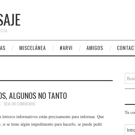
SAJE
 CÍA
AS
MISCELÁNEA
#ARVI
AMIGOS
CONTAC
Busca
S, ALGUNOS NO TANTO
DEJA UN COMENTARIO
Tu co
s letreros informativos están precisamente para informar. Que
io; si se tiene algún impedimento para hacerlo, se puede pedir