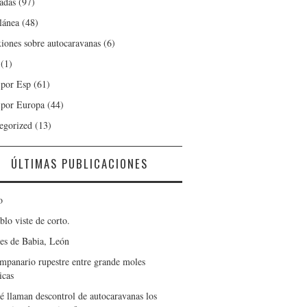
adas
(97)
lánea
(48)
xiones sobre autocaravanas
(6)
(1)
 por Esp
(61)
 por Europa
(44)
egorized
(13)
ÚLTIMAS PUBLICACIONES
o
blo viste de corto.
es de Babia, León
mpanario rupestre entre grande moles
icas
é llaman descontrol de autocaravanas los