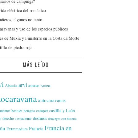
sarios de campings?
rida eléctrica del románico
ñeros, algunos no tanto
aravanas y uso de los espacios públicos
jes de Muxía y Finisterre en la Costa da Morte
tillo de piedra roja
MÁS LEÍDO
vi
arvi
Alsacia
asturias
Austria
tocaravana
autocaravanas
castilla y León
camper
mientos hostiles
belagua
destinos
s
derecho a estacionar
domingos con historia
Francia en
ña
Francia
Extremadura