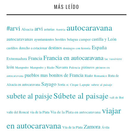
MÁS LEÍDO
autocaravana
#arvi
arvi
Alsacia
asturias
Austria
autocaravanas
castilla y León
camper
ayuntamientos hostiles
belagua
España
destinos
castillos
derecho a estacionar
domingos con historia
Francia en autocaravana
Francia
Extremadura
lac vassiviere
león
Navarra
pirineos
Mampodre
Mampodre y Riaño
Palencia
pirineos en
pueblos mas bonitos de Francia
Riaño
Ruta de
autocaravana
Romanico
Sayago
Alsacia en autocaravana
Soria
st. Cirque Lapopie
subete al paisaje
Súbete al paisaje
subete al paisje
vall de Boí
viajar
Via de la Plata en autocaravana
valle del Roncal
via de la Plata
en autocaravana
Zamora
Vía de la Plata
Ávila