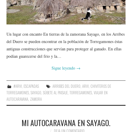
AMIGOS
CONTACTO
Un lugar con encanto En tierras de la zamorana Sayago, en los Arribes
del Duero se pueden encontrar en la población de Torregamones éstas
antiguas construcciones que servían para proteger al ganado. En ellas
podían guarecerse del frio y la…
Sigue leyendo
→
#ARVI
,
ESCAPADAS
ARRIBES DEL DUERO
,
ARVI
,
CHIVITEROS DE
TORREGAMONES
,
SAYAGO
,
SÚBETE AL PAISAJE
,
TORREGAMONES
,
VIAJAR EN
AUTOCARAVANA
,
ZAMORA
MI AUTOCARAVANA EN SAYAGO.
DEJA UN COMENTARIO