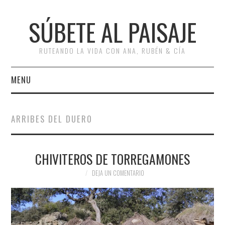
SÚBETE AL PAISAJE
RUTEANDO LA VIDA CON ANA, RUBÉN & CÍA
MENU
INICIO
ARRIBES DEL DUERO
RUTAS
CHIVITEROS DE TORREGAMONES
ESCAPADAS
DEJA UN COMENTARIO
MISCELÁNEA
#ARVI