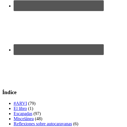
Índice
#ARVI
(79)
El libro
(1)
Escapadas
(97)
Miscelánea
(48)
Reflexiones sobre autocaravanas
(6)