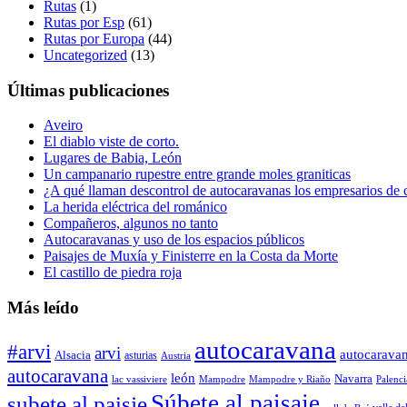
Rutas
(1)
Rutas por Esp
(61)
Rutas por Europa
(44)
Uncategorized
(13)
Últimas publicaciones
Aveiro
El diablo viste de corto.
Lugares de Babia, León
Un campanario rupestre entre grande moles graniticas
¿A qué llaman descontrol de autocaravanas los empresarios de
La herida eléctrica del románico
Compañeros, algunos no tanto
Autocaravanas y uso de los espacios públicos
Paisajes de Muxía y Finisterre en la Costa da Morte
El castillo de piedra roja
Más leído
autocaravana
#arvi
arvi
autocarava
Alsacia
asturias
Austria
autocaravana
león
Navarra
lac vassiviere
Mampodre
Mampodre y Riaño
Palenci
Súbete al paisaje
subete al paisje