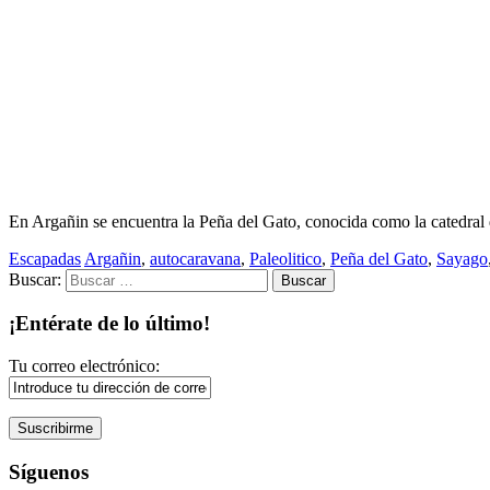
En Argañin se encuentra la Peña del Gato, conocida como la catedral d
Escapadas
Argañin
,
autocaravana
,
Paleolitico
,
Peña del Gato
,
Sayago
Buscar:
¡Entérate de lo último!
Tu correo electrónico:
Síguenos