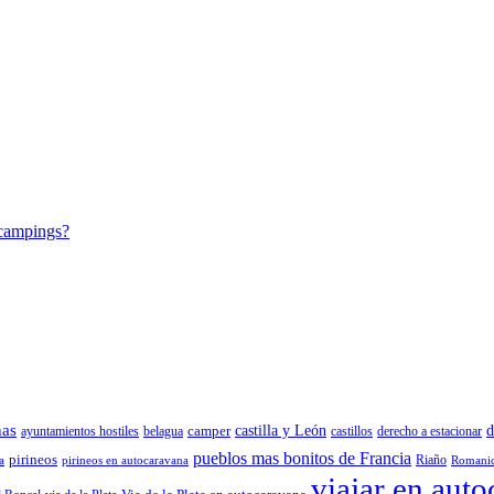
 campings?
nas
camper
castilla y León
d
ayuntamientos hostiles
belagua
castillos
derecho a estacionar
pueblos mas bonitos de Francia
pirineos
Riaño
a
pirineos en autocaravana
Romani
viajar en aut