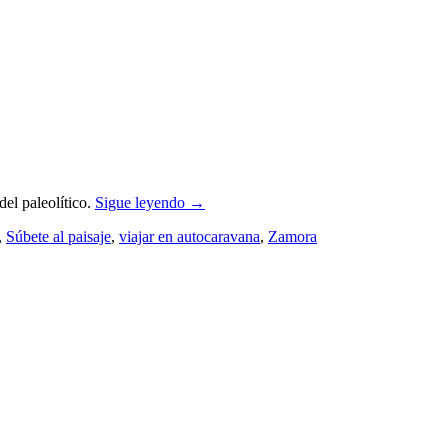
el paleolítico.
Sigue leyendo
→
,
Súbete al paisaje
,
viajar en autocaravana
,
Zamora