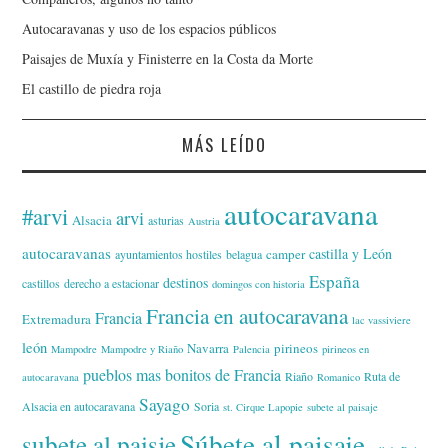
Autocaravanas y uso de los espacios públicos
Paisajes de Muxía y Finisterre en la Costa da Morte
El castillo de piedra roja
MÁS LEÍDO
autocaravana
#arvi
arvi
Alsacia
asturias
Austria
autocaravanas
castilla y León
camper
ayuntamientos hostiles
belagua
España
destinos
castillos
derecho a estacionar
domingos con historia
Francia en autocaravana
Francia
Extremadura
lac vassiviere
león
Navarra
pirineos
Mampodre
Mampodre y Riaño
Palencia
pirineos en
pueblos mas bonitos de Francia
Riaño
Ruta de
autocaravana
Romanico
Sayago
Alsacia en autocaravana
Soria
st. Cirque Lapopie
subete al paisaje
Súbete al paisaje
subete al paisje