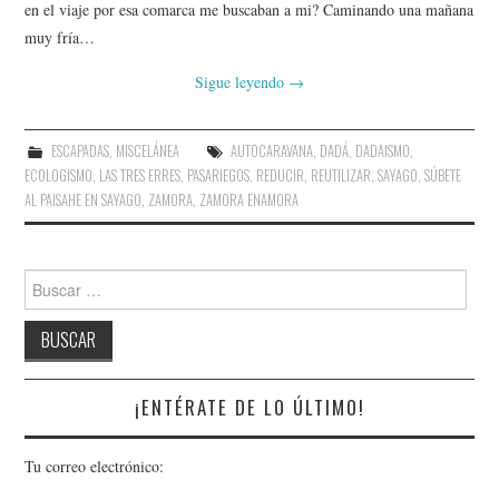
en el viaje por esa comarca me buscaban a mi? Caminando una mañana
AMIGOS
muy fría…
CONTACTO
Sigue leyendo
→
ESCAPADAS
,
MISCELÁNEA
AUTOCARAVANA
,
DADÁ
,
DADAISMO
,
ECOLOGISMO
,
LAS TRES ERRES
,
PASARIEGOS
,
REDUCIR
,
REUTILIZAR
,
SAYAGO
,
SÚBETE
AL PAISAHE EN SAYAGO
,
ZAMORA
,
ZAMORA ENAMORA
Buscar:
¡ENTÉRATE DE LO ÚLTIMO!
Tu correo electrónico: