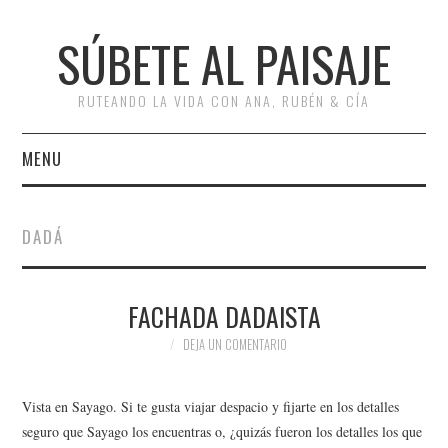
SÚBETE AL PAISAJE
RUTEANDO LA VIDA CON ANA, RUBÉN & CÍA
MENU
INICIO
DADÁ
RUTAS
FACHADA DADAISTA
ESCAPADAS
DEJA UN COMENTARIO
MISCELÁNEA
Vista en Sayago. Si te gusta viajar despacio y fijarte en los detalles
#ARVI
seguro que Sayago los encuentras o, ¿quizás fueron los detalles los que