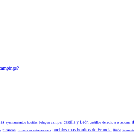
 campings?
nas
camper
castilla y León
d
ayuntamientos hostiles
belagua
castillos
derecho a estacionar
pueblos mas bonitos de Francia
pirineos
Riaño
a
pirineos en autocaravana
Romani