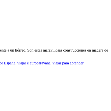
frente a un hórreo. Son estas maravillosas construcciones en madera de
por España
,
viajar e aurocaravana
,
viajar para aprender