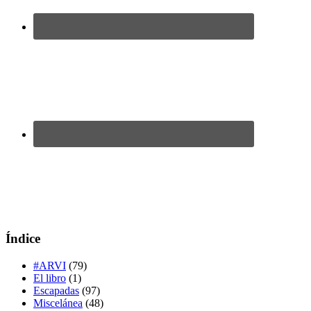
Índice
#ARVI
(79)
El libro
(1)
Escapadas
(97)
Miscelánea
(48)