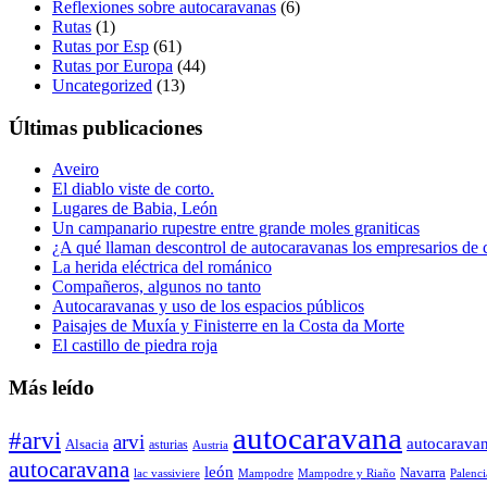
Reflexiones sobre autocaravanas
(6)
Rutas
(1)
Rutas por Esp
(61)
Rutas por Europa
(44)
Uncategorized
(13)
Últimas publicaciones
Aveiro
El diablo viste de corto.
Lugares de Babia, León
Un campanario rupestre entre grande moles graniticas
¿A qué llaman descontrol de autocaravanas los empresarios de
La herida eléctrica del románico
Compañeros, algunos no tanto
Autocaravanas y uso de los espacios públicos
Paisajes de Muxía y Finisterre en la Costa da Morte
El castillo de piedra roja
Más leído
autocaravana
#arvi
arvi
autocarava
Alsacia
asturias
Austria
autocaravana
león
Navarra
lac vassiviere
Mampodre
Mampodre y Riaño
Palenci