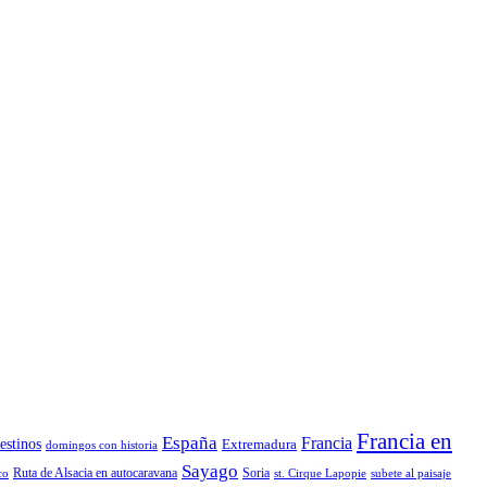
Francia en
España
Francia
estinos
Extremadura
domingos con historia
Sayago
Ruta de Alsacia en autocaravana
Soria
co
st. Cirque Lapopie
subete al paisaje