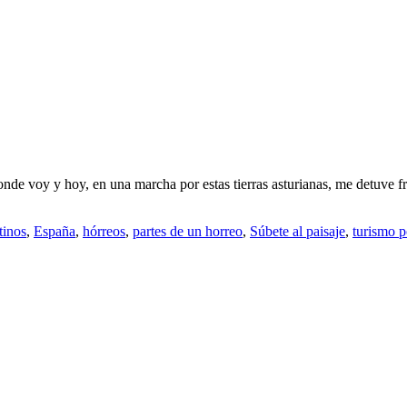
donde voy y hoy, en una marcha por estas tierras asturianas, me detuve 
tinos
,
España
,
hórreos
,
partes de un horreo
,
Súbete al paisaje
,
turismo 