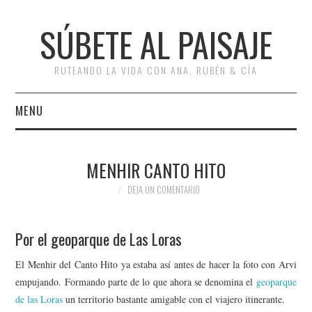
SÚBETE AL PAISAJE
RUTEANDO LA VIDA CON ANA, RUBÉN & CÍA
MENU
INICIO
MENHIR CANTO HITO
RUTAS
DEJA UN COMENTARIO
ESCAPADAS
Por el geoparque de Las Loras
MISCELÁNEA
El Menhir del Canto Hito ya estaba así antes de hacer la foto con Arvi
empujando. Formando parte de lo que ahora se denomina el
geoparque
#ARVI
de las Loras
un territorio bastante amigable con el viajero itinerante.