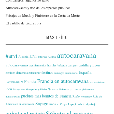
Compañeros, algunos no tanto
Autocaravanas y uso de los espacios públicos
Paisajes de Muxía y Finisterre en la Costa da Morte
El castillo de piedra roja
MÁS LEÍDO
autocaravana
#arvi
arvi
Alsacia
asturias
Austria
autocaravanas
castilla y León
camper
ayuntamientos hostiles
belagua
España
destinos
castillos
derecho a estacionar
domingos con historia
Francia en autocaravana
Francia
Extremadura
lac vassiviere
león
Navarra
pirineos
Mampodre
Mampodre y Riaño
Palencia
pirineos en
pueblos mas bonitos de Francia
Riaño
Ruta de
autocaravana
Romanico
Sayago
Alsacia en autocaravana
Soria
st. Cirque Lapopie
subete al paisaje
Súbete al paisaje
subete al paisje