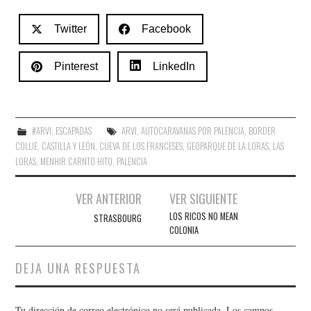
Twitter
Facebook
Pinterest
LinkedIn
#ARVI
,
ESCAPADAS
ARVI
,
AUTOCARAVANAS POR PALENCIA
,
BORDER
COLLIE
,
CASTILLA Y LEÓN
,
CUEVA DE LOS FRANCESES
,
GEOPARQUE DE LA LORAS
,
LAS
LORAS
,
MENHIR CARNTO HITO
,
PALENCIA
Navegación
VER ANTERIOR
VER SIGUIENTE
de
LOS RICOS NO MEAN
STRASBOURG
COLONIA
entradas
DEJA UNA RESPUESTA
Tu dirección de correo electrónico no será publicada.
Los campos