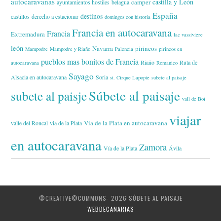
autocaravanas
castilla y León
camper
ayuntamientos hostiles
belagua
España
destinos
castillos
derecho a estacionar
domingos con historia
Francia en autocaravana
Francia
Extremadura
lac vassiviere
león
Navarra
pirineos
Mampodre
Mampodre y Riaño
Palencia
pirineos en
pueblos mas bonitos de Francia
Riaño
Ruta de
autocaravana
Romanico
Sayago
Alsacia en autocaravana
Soria
st. Cirque Lapopie
subete al paisaje
Súbete al paisaje
subete al paisje
vall de Boí
viajar
Via de la Plata en autocaravana
valle del Roncal
via de la Plata
en autocaravana
Zamora
Vía de la Plata
Ávila
©CREATIVE©COMMONS- 2026 SÚBETE AL PAISAJE
WEBDECANARIAS