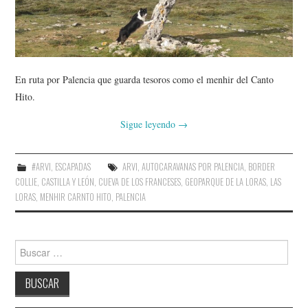
AMIGOS
CONTACTO
En ruta por Palencia que guarda tesoros como el menhir del Canto
Hito.
Sigue leyendo
→
#ARVI
,
ESCAPADAS
ARVI
,
AUTOCARAVANAS POR PALENCIA
,
BORDER
COLLIE
,
CASTILLA Y LEÓN
,
CUEVA DE LOS FRANCESES
,
GEOPARQUE DE LA LORAS
,
LAS
LORAS
,
MENHIR CARNTO HITO
,
PALENCIA
Buscar: