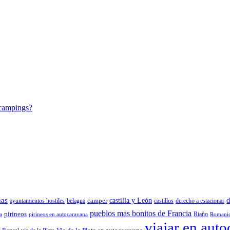
 campings?
nas
camper
castilla y León
d
ayuntamientos hostiles
belagua
castillos
derecho a estacionar
pueblos mas bonitos de Francia
pirineos
Riaño
a
pirineos en autocaravana
Romani
viajar en aut