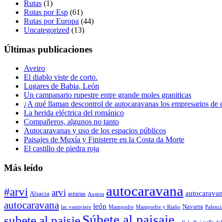
Rutas
(1)
Rutas por Esp
(61)
Rutas por Europa
(44)
Uncategorized
(13)
Últimas publicaciones
Aveiro
El diablo viste de corto.
Lugares de Babia, León
Un campanario rupestre entre grande moles graniticas
¿A qué llaman descontrol de autocaravanas los empresarios de
La herida eléctrica del románico
Compañeros, algunos no tanto
Autocaravanas y uso de los espacios públicos
Paisajes de Muxía y Finisterre en la Costa da Morte
El castillo de piedra roja
Más leído
autocaravana
#arvi
arvi
autocarava
Alsacia
asturias
Austria
autocaravana
león
Navarra
lac vassiviere
Mampodre
Mampodre y Riaño
Palenci
Súbete al paisaje
subete al paisje