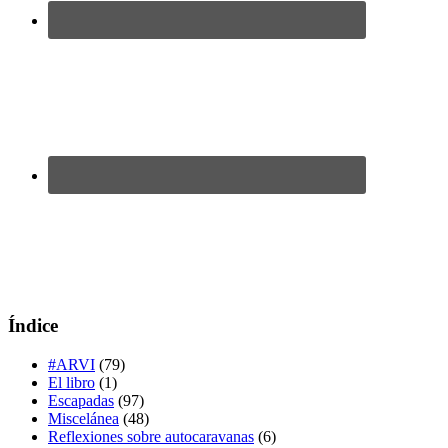
Índice
#ARVI
(79)
El libro
(1)
Escapadas
(97)
Miscelánea
(48)
Reflexiones sobre autocaravanas
(6)