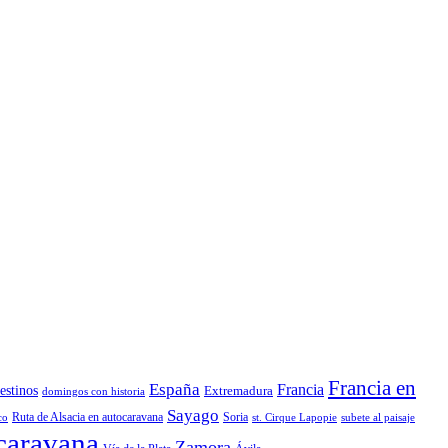
Francia en
España
Francia
estinos
Extremadura
domingos con historia
Sayago
Ruta de Alsacia en autocaravana
Soria
co
st. Cirque Lapopie
subete al paisaje
ocaravana
Zamora