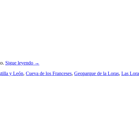
to.
Sigue leyendo
→
stilla y León
,
Cueva de los Franceses
,
Geoparque de la Loras
,
Las Lora