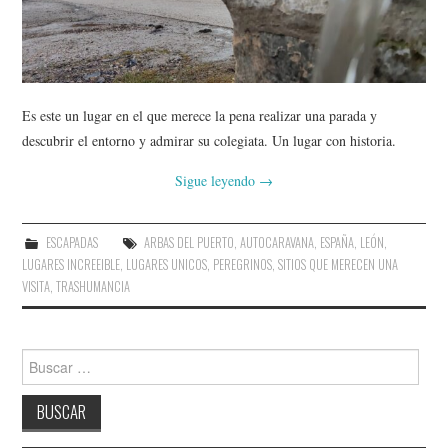
AMIGOS
CONTACTO
Es este un lugar en el que merece la pena realizar una parada y
descubrir el entorno y admirar su colegiata. Un lugar con historia.
Sigue leyendo
→
ESCAPADAS
ARBAS DEL PUERTO
,
AUTOCARAVANA
,
ESPAÑA
,
LEÓN
,
LUGARES INCREEIBLE
,
LUGARES UNICOS
,
PEREGRINOS
,
SITIOS QUE MERECEN UNA
VISITA
,
TRASHUMANCIA