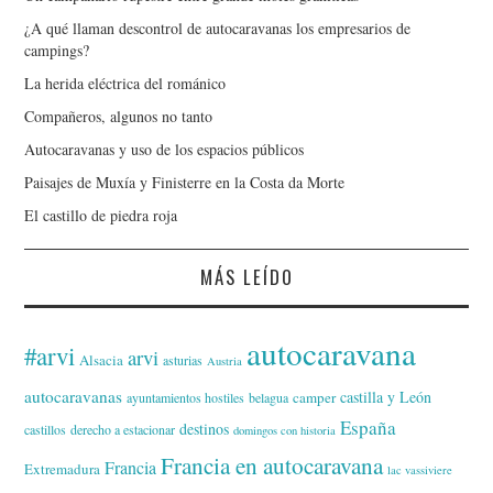
¿A qué llaman descontrol de autocaravanas los empresarios de
campings?
La herida eléctrica del románico
Compañeros, algunos no tanto
Autocaravanas y uso de los espacios públicos
Paisajes de Muxía y Finisterre en la Costa da Morte
El castillo de piedra roja
MÁS LEÍDO
autocaravana
#arvi
arvi
Alsacia
asturias
Austria
autocaravanas
castilla y León
camper
ayuntamientos hostiles
belagua
España
destinos
castillos
derecho a estacionar
domingos con historia
Francia en autocaravana
Francia
Extremadura
lac vassiviere