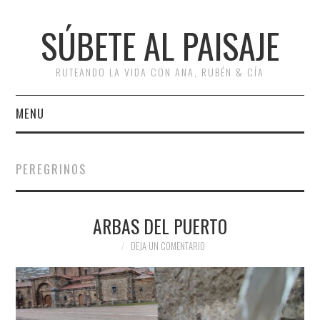
SÚBETE AL PAISAJE
RUTEANDO LA VIDA CON ANA, RUBÉN & CÍA
MENU
INICIO
PEREGRINOS
RUTAS
ARBAS DEL PUERTO
ESCAPADAS
Bus
DEJA UN COMENTARIO
MISCELÁNEA
#ARVI