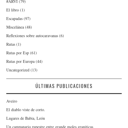
#ARVI
(79)
El libro
(1)
Escapadas
(97)
Miscelánea
(48)
Reflexiones sobre autocaravanas
(6)
Rutas
(1)
Rutas por Esp
(61)
Rutas por Europa
(44)
Uncategorized
(13)
ÚLTIMAS PUBLICACIONES
Aveiro
El diablo viste de corto.
Lugares de Babia, León
Un campanario rupestre entre grande moles graniticas