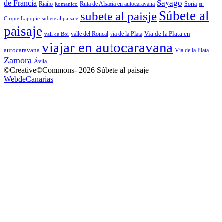
Sayago
de Francia
Riaño
Ruta de Alsacia en autocaravana
Soria
Romanico
st.
Súbete al
subete al paisje
Cirque Lapopie
subete al paisaje
paisaje
Via de la Plata en
valle del Roncal
via de la Plata
vall de Boí
viajar en autocaravana
autocaravana
Vía de la Plata
Zamora
Ávila
©Creative©Commons- 2026 Súbete al paisaje
WebdeCanarias