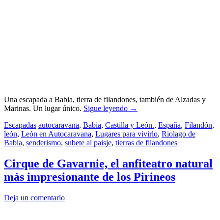
Una escapada a Babia, tierra de filandones, también de Alzadas y
Marinas. Un lugar único.
Sigue leyendo
→
Escapadas
autocaravana
,
Babia
,
Castilla y León.
,
España
,
Filandón
,
león
,
León en Autocaravana
,
Lugares para vivirlo
,
Riolago de
Babia
,
senderismo
,
subete al paisje
,
tierras de filandones
Cirque de Gavarnie, el anfiteatro natural
más impresionante de los Pirineos
Deja un comentario