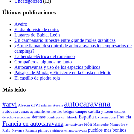
Uncategorized
(13)
Últimas publicaciones
Aveiro
El diablo viste de corto.
Lugares de Babia, León
Un campanario rupestre entre grande moles graniticas
¿A qué llaman descontrol de autocaravanas los empresarios de
campings?
La herida eléctrica del románico
Compañeros, algunos no tanto
Autocaravanas y uso de los espacios públicos
Paisajes de Muxía y Finisterre en la Costa da Morte
El castillo de piedra roja
Más leído
autocaravana
#arvi
arvi
Alsacia
asturias
Austria
autocaravanas
camper
castilla y León
ayuntamientos hostiles
belagua
castillos
España
Francia
destinos
Extremadura
derecho a estacionar
domingos con historia
Francia en autocaravana
león
lac vassiviere
Mampodre
Mampodre y
pueblos mas bonitos
Navarra
pirineos
Riaño
Palencia
pirineos en autocaravana