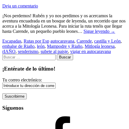
Deja un comentario
¡Nos perdemos! Rubén y yo nos perdimos y os acercamos la
aventura encuadrada en un bosque de leyenda, un recorrido que nos
acerca a la Mitología Leonesa. Para iniciar la ruta tenéis que llegar
hasta Carende, un pequeño pueblo leones…
Sigue leyendo
→
Escapadas
,
Rutas por Esp
autocaravana
,
Carende
,
castilla y León
,
embalse de Riaño
,
león
,
Mampodre y Riaño
,
Mitlogía leonesa
,
rIAÑO
,
senderismo
,
subete al paisje
,
viajar en autocaravana
Buscar:
¡Entérate de lo último!
Tu correo electrónico:
Síguenos