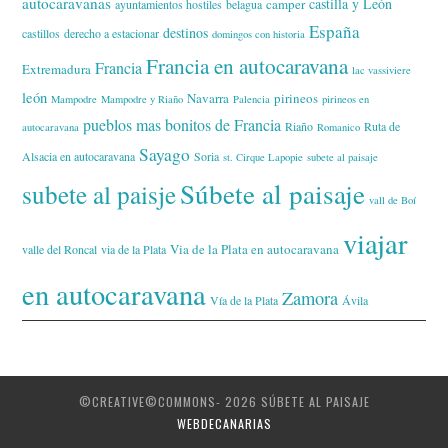
autocaravanas
castilla y León
camper
ayuntamientos hostiles
belagua
España
destinos
castillos
derecho a estacionar
domingos con historia
Francia en autocaravana
Francia
Extremadura
lac vassiviere
león
Navarra
pirineos
Mampodre
Mampodre y Riaño
Palencia
pirineos en
pueblos mas bonitos de Francia
Riaño
Ruta de
autocaravana
Romanico
Sayago
Alsacia en autocaravana
Soria
st. Cirque Lapopie
subete al paisaje
Súbete al paisaje
subete al paisje
vall de Boí
viajar
Via de la Plata en autocaravana
valle del Roncal
via de la Plata
en autocaravana
Zamora
Vía de la Plata
Ávila
©CREATIVE©COMMONS- 2026 SÚBETE AL PAISAJE
WEBDECANARIAS