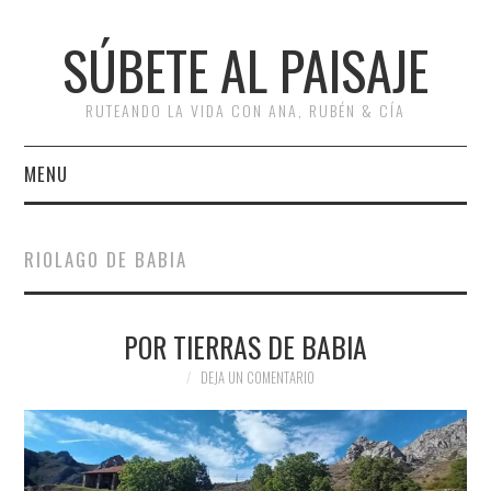
SÚBETE AL PAISAJE
RUTEANDO LA VIDA CON ANA, RUBÉN & CÍA
MENU
INICIO
RIOLAGO DE BABIA
RUTAS
POR TIERRAS DE BABIA
ESCAPADAS
Bus
DEJA UN COMENTARIO
MISCELÁNEA
#ARVI