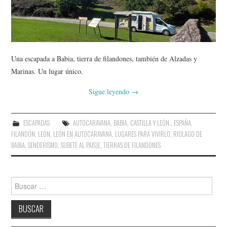
AMIGOS
CONTACTO
Una escapada a Babia, tierra de filandones, también de Alzadas y
Marinas. Un lugar único.
Sigue leyendo
→
ESCAPADAS
AUTOCARAVANA
,
BABIA
,
CASTILLA Y LEÓN.
,
ESPAÑA
,
FILANDÓN
,
LEÓN
,
LEÓN EN AUTOCARAVANA
,
LUGARES PARA VIVIRLO
,
RIOLAGO DE
BABIA
,
SENDERISMO
,
SUBETE AL PAISJE
,
TIERRAS DE FILANDONES