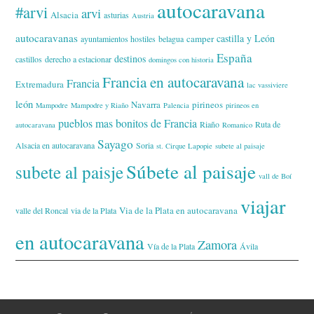
autocaravana
#arvi
arvi
Alsacia
asturias
Austria
autocaravanas
castilla y León
camper
ayuntamientos hostiles
belagua
España
destinos
castillos
derecho a estacionar
domingos con historia
Francia en autocaravana
Francia
Extremadura
lac vassiviere
león
Navarra
pirineos
Mampodre
Mampodre y Riaño
Palencia
pirineos en
pueblos mas bonitos de Francia
Riaño
Ruta de
autocaravana
Romanico
Sayago
Alsacia en autocaravana
Soria
st. Cirque Lapopie
subete al paisaje
Súbete al paisaje
subete al paisje
vall de Boí
viajar
Via de la Plata en autocaravana
valle del Roncal
via de la Plata
en autocaravana
Zamora
Vía de la Plata
Ávila