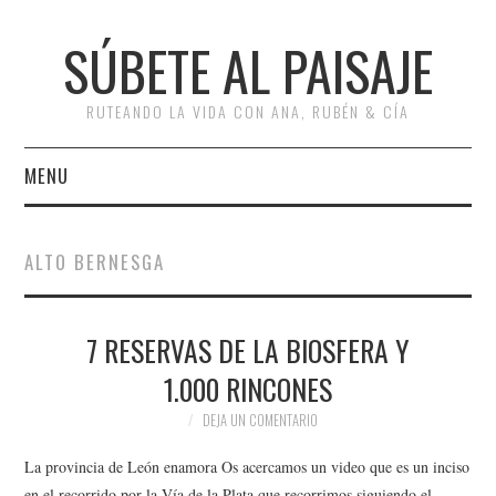
SÚBETE AL PAISAJE
RUTEANDO LA VIDA CON ANA, RUBÉN & CÍA
MENU
INICIO
ALTO BERNESGA
RUTAS
7 RESERVAS DE LA BIOSFERA Y
ESCAPADAS
1.000 RINCONES
MISCELÁNEA
DEJA UN COMENTARIO
#ARVI
La provincia de León enamora Os acercamos un video que es un inciso
en el recorrido por la Vía de la Plata que recorrimos siguiendo el