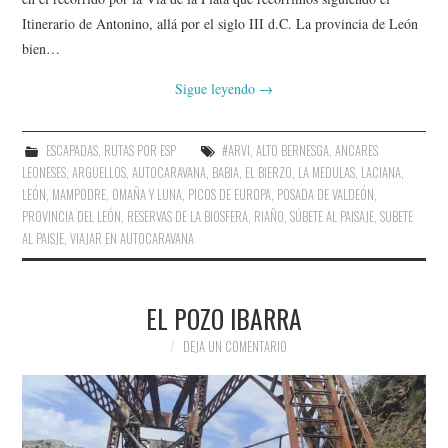
AMIGOS
Itinerario de Antonino, allá por el siglo III d.C. La provincia de León
bien…
CONTACTO
Sigue leyendo
→
ESCAPADAS
,
RUTAS POR ESP
#ARVI
,
ALTO BERNESGA
,
ANCARES
LEONESES
,
ARGUELLOS
,
AUTOCARAVANA
,
BABIA
,
EL BIERZO
,
LA MEDULAS
,
LACIANA
,
LEÓN
,
MAMPODRE
,
OMAÑA Y LUNA
,
PICOS DE EUROPA
,
POSADA DE VALDEÓN
,
PROVINCIA DEL LEÓN
,
RESERVAS DE LA BIOSFERA
,
RIAÑO
,
SÚBETE AL PAISAJE
,
SUBETE
AL PAISJE
,
VIAJAR EN AUTOCARAVANA
EL POZO IBARRA
DEJA UN COMENTARIO