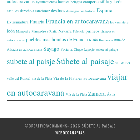
autocaravanas
castilla y León
camper
ayuntamientos hostiles
belagua
España
destinos
castillos
derecho a estacionar
domingos con historia
Francia en autocaravana
Francia
Extremadura
lac vassiviere
león
Navarra
pirineos
Mampodre
Mampodre y Riaño
Palencia
pirineos en
pueblos mas bonitos de Francia
Riaño
Ruta de
autocaravana
Romanico
Sayago
Alsacia en autocaravana
Soria
st. Cirque Lapopie
subete al paisaje
Súbete al paisaje
subete al paisje
vall de Boí
viajar
Via de la Plata en autocaravana
valle del Roncal
via de la Plata
en autocaravana
Zamora
Vía de la Plata
Ávila
©CREATIVE©COMMONS- 2026 SÚBETE AL PAISAJE
WEBDECANARIAS