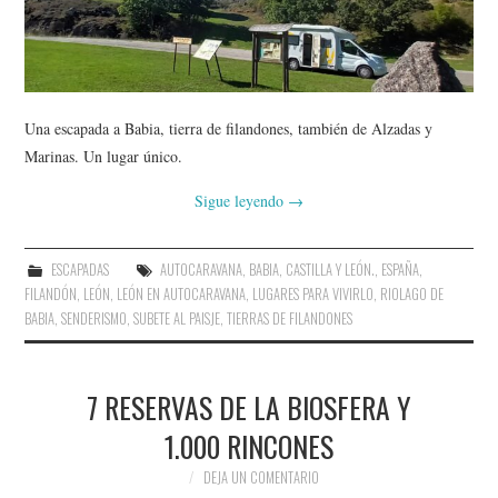
AMIGOS
CONTACTO
Una escapada a Babia, tierra de filandones, también de Alzadas y
Marinas. Un lugar único.
Sigue leyendo
→
ESCAPADAS
AUTOCARAVANA
,
BABIA
,
CASTILLA Y LEÓN.
,
ESPAÑA
,
FILANDÓN
,
LEÓN
,
LEÓN EN AUTOCARAVANA
,
LUGARES PARA VIVIRLO
,
RIOLAGO DE
BABIA
,
SENDERISMO
,
SUBETE AL PAISJE
,
TIERRAS DE FILANDONES
7 RESERVAS DE LA BIOSFERA Y
1.000 RINCONES
DEJA UN COMENTARIO