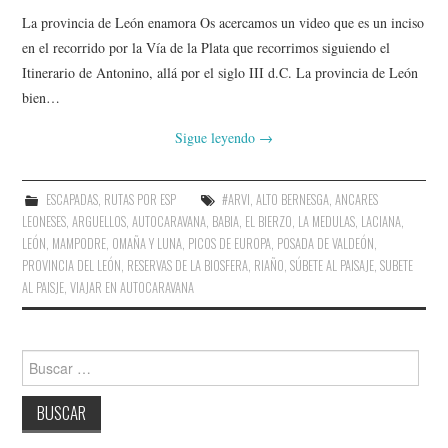
La provincia de León enamora Os acercamos un video que es un inciso
en el recorrido por la Vía de la Plata que recorrimos siguiendo el
Itinerario de Antonino, allá por el siglo III d.C. La provincia de León
bien…
Sigue leyendo
→
ESCAPADAS
,
RUTAS POR ESP
#ARVI
,
ALTO BERNESGA
,
ANCARES
LEONESES
,
ARGUELLOS
,
AUTOCARAVANA
,
BABIA
,
EL BIERZO
,
LA MEDULAS
,
LACIANA
,
LEÓN
,
MAMPODRE
,
OMAÑA Y LUNA
,
PICOS DE EUROPA
,
POSADA DE VALDEÓN
,
PROVINCIA DEL LEÓN
,
RESERVAS DE LA BIOSFERA
,
RIAÑO
,
SÚBETE AL PAISAJE
,
SUBETE
AL PAISJE
,
VIAJAR EN AUTOCARAVANA
Buscar: