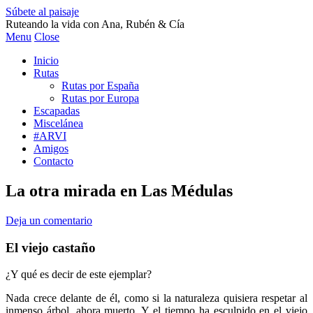
Súbete al paisaje
Ruteando la vida con Ana, Rubén & Cía
Menu
Close
Inicio
Rutas
Rutas por España
Rutas por Europa
Escapadas
Miscelánea
#ARVI
Amigos
Contacto
La otra mirada en Las Médulas
Deja un comentario
El viejo castaño
¿Y qué es decir de este ejemplar?
Nada crece delante de él, como si la naturaleza quisiera respetar al
inmenso árbol, ahora muerto. Y el tiempo ha esculpido en el viejo