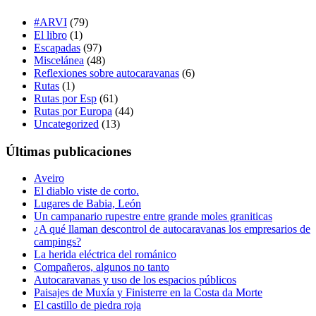
#ARVI
(79)
El libro
(1)
Escapadas
(97)
Miscelánea
(48)
Reflexiones sobre autocaravanas
(6)
Rutas
(1)
Rutas por Esp
(61)
Rutas por Europa
(44)
Uncategorized
(13)
Últimas publicaciones
Aveiro
El diablo viste de corto.
Lugares de Babia, León
Un campanario rupestre entre grande moles graniticas
¿A qué llaman descontrol de autocaravanas los empresarios de
campings?
La herida eléctrica del románico
Compañeros, algunos no tanto
Autocaravanas y uso de los espacios públicos
Paisajes de Muxía y Finisterre en la Costa da Morte
El castillo de piedra roja