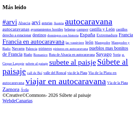
Más leído
autocaravana
#arvi
arvi
Alsacia
asturias
Austria
autocaravanas
camper
castilla y León
ayuntamientos hostiles
belagua
castillos
España
Francia
destinos
Extremadura
derecho a estacionar
domingos con historia
Francia en autocaravana
león
lac vassiviere
Mampodre
Mampodre y
pueblos mas bonitos
Navarra
pirineos
Riaño
Palencia
pirineos en autocaravana
Sayago
de Francia
Riaño
Ruta de Alsacia en autocaravana
Soria
Romanico
st.
Súbete al
subete al paisje
Cirque Lapopie
subete al paisaje
paisaje
Via de la Plata en
valle del Roncal
via de la Plata
vall de Boí
viajar en autocaravana
autocaravana
Vía de la Plata
Zamora
Ávila
©Creative©Commons- 2026 Súbete al paisaje
WebdeCanarias