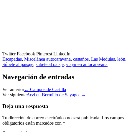
Twitter
Facebook
Pinterest
LinkedIn
Escapadas
,
Miscelánea
autocaravana
,
castaños
,
Las Medulas
,
león
,
Súbete al paisaje
,
subete al paisje
,
viajar en autocaravana
Navegación de entradas
Ver anterior
←
Campos de Castilla
Ver siguiente
Arvi en Bermillo de Sayago.
→
Deja una respuesta
Tu dirección de correo electrónico no será publicada.
Los campos
obligatorios están marcados con
*