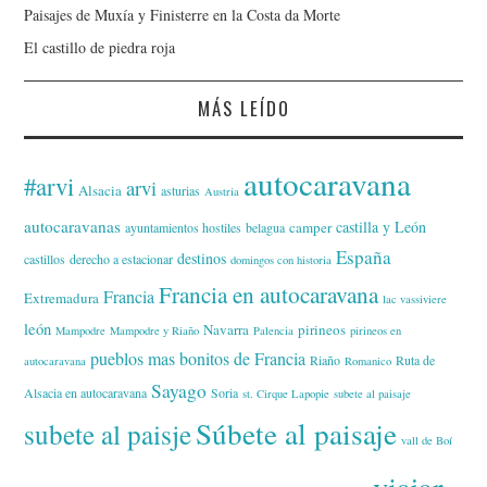
Paisajes de Muxía y Finisterre en la Costa da Morte
El castillo de piedra roja
MÁS LEÍDO
autocaravana
#arvi
arvi
Alsacia
asturias
Austria
autocaravanas
castilla y León
camper
ayuntamientos hostiles
belagua
España
destinos
castillos
derecho a estacionar
domingos con historia
Francia en autocaravana
Francia
Extremadura
lac vassiviere
león
Navarra
pirineos
Mampodre
Mampodre y Riaño
Palencia
pirineos en
pueblos mas bonitos de Francia
Riaño
Ruta de
autocaravana
Romanico
Sayago
Alsacia en autocaravana
Soria
st. Cirque Lapopie
subete al paisaje
Súbete al paisaje
subete al paisje
vall de Boí