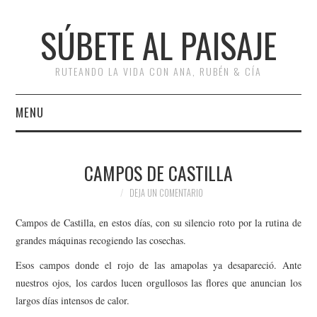
SÚBETE AL PAISAJE
RUTEANDO LA VIDA CON ANA, RUBÉN & CÍA
MENU
INICIO
CAMPOS DE CASTILLA
RUTAS
DEJA UN COMENTARIO
ESCAPADAS
Campos de Castilla, en estos días, con su silencio roto por la rutina de
grandes máquinas recogiendo las cosechas.
MISCELÁNEA
Esos campos donde el rojo de las amapolas ya desapareció. Ante
nuestros ojos, los cardos lucen orgullosos las flores que anuncian los
#ARVI
largos días intensos de calor.