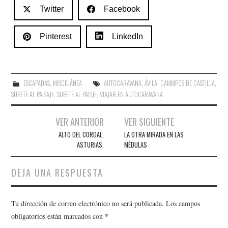
Twitter
Facebook
Pinterest
LinkedIn
ESCAPADAS
,
MISCELÁNEA
AUTOCARAVANA
,
ÁVILA
,
CAMMPOS DE CASTILLA
,
SÚBETE AL PAISAJE
,
SUBETE AL PAISJE
,
VIAJAR EN AUTOCARAVANA
Navegación
VER ANTERIOR
VER SIGUIENTE
de
ALTO DEL CORDAL,
LA OTRA MIRADA EN LAS
ASTURIAS.
MÉDULAS
entradas
DEJA UNA RESPUESTA
Tu dirección de correo electrónico no será publicada.
Los campos
obligatorios están marcados con
*