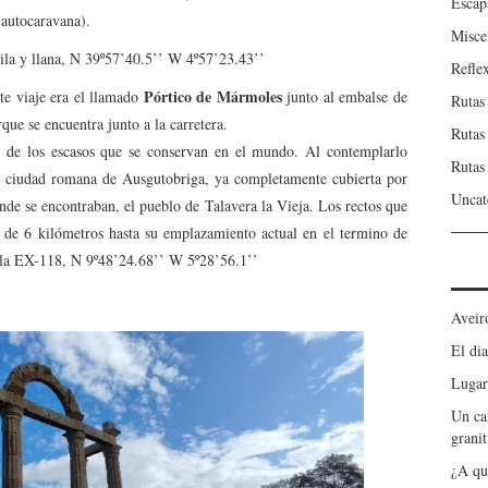
Escap
 autocaravana).
Misce
ila y llana, N 39º57’40.5’’ W 4º57’23.43’’
Refle
Pórtico de Mármoles
te viaje era el llamado
junto al embalse de
Rutas
ue se encuentra junto a la carretera.
Rutas
 de los escasos que se conservan en el mundo. Al contemplarlo
Rutas
ua ciudad romana de Ausgutobriga, ya completamente cubierta por
Uncat
onde se encontraban, el pueblo de Talavera la Vieja. Los rectos que
 de 6 kilómetros hasta su emplazamiento actual en el termino de
 la EX-118, N 9º48’24.68’’ W 5º28’56.1’’
Aveir
El dia
Lugar
Un ca
granit
¿A qu