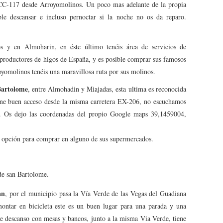
ra CC-117 desde Arroyomolinos. Un poco mas adelante de la propia
ble descansar e incluso pernoctar si la noche no os da reparo.
 y en Almoharin, en éste último tenéis área de servicios de
productores de higos de España, y es posible comprar sus famosos
yomolinos tenéis una maravillosa ruta por sus molinos.
Bartolome
, entre Almohadin y Miajadas, esta ultima es reconocida
iene buen acceso desde la misma carretera EX-206, no escuchamos
no. Os dejo las coordenadas del propio Google maps 39,1459004,
a opción para comprar en alguno de sus supermercados.
de san Bartolome.
an
, por el municipio pasa la Vía Verde de las Vegas del Guadiana
ontar en bicicleta este es un buen lugar para una parada y una
 de descanso con mesas y bancos, junto a la misma Via Verde, tiene