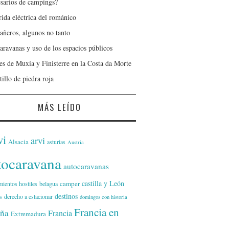
sarios de campings?
rida eléctrica del románico
ñeros, algunos no tanto
aravanas y uso de los espacios públicos
jes de Muxía y Finisterre en la Costa da Morte
tillo de piedra roja
MÁS LEÍDO
vi
arvi
Alsacia
asturias
Austria
tocaravana
autocaravanas
castilla y León
camper
mientos hostiles
belagua
destinos
s
derecho a estacionar
domingos con historia
Francia en
ña
Francia
Extremadura