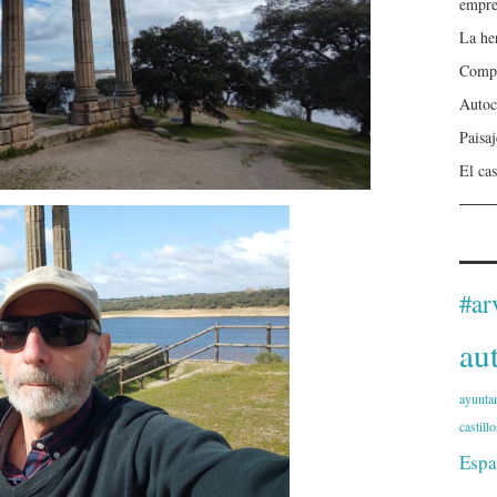
empre
La he
Compa
Autoc
Paisa
El cas
#ar
au
ayunta
castillo
Espa