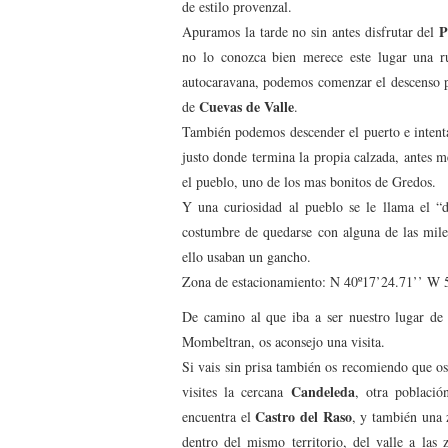
de estilo provenzal.
P
Apuramos la tarde no sin antes disfrutar del
no lo conozca bien merece este lugar una r
autocaravana, podemos comenzar el descenso po
Cuevas de Valle
de
.
También podemos descender el puerto e intentar
justo donde termina la propia calzada, antes m
el pueblo, uno de los mas bonitos de Gredos.
Y una curiosidad al pueblo se le llama el “d
costumbre de quedarse con alguna de las mile
ello usaban un gancho.
Zona de estacionamiento: N 40º17’24.71’’ W 5º
De camino al que iba a ser nuestro lugar de
Mombeltran, os aconsejo una visita.
Si vais sin prisa también os recomiendo que os
Candeleda
visites la cercana
, otra poblaci
Castro del Raso
encuentra el
, y también una 
dentro del mismo territorio, del valle a las 