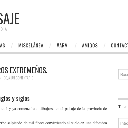
SAJE
 CÍA
AS
MISCELÁNEA
#ARVI
AMIGOS
CONTAC
ROS EXTREMEÑOS.
Busca
DEJA UN COMENTARIO
iglos y siglos
Tu co
icial y ya comenzaba a dibujarse en el paisaje de la provincia de
rba salpicado de mil flores convirtiendo el suelo en una alfombra