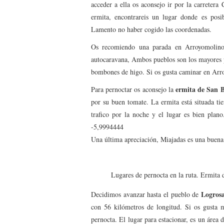
acceder a ella os aconsejo ir por la carrete
ermita, encontrareis un lugar donde es posi
Lamento no haber cogido las coordenadas.
Os recomiendo una parada en Arroyomolinos
autocaravana, Ambos pueblos son los mayores 
bombones de higo. Si os gusta caminar en Arro
ermita de San 
Para pernoctar os aconsejo la
por su buen tomate. La ermita está situada t
trafico por la noche y el lugar es bien pla
-5,9994444
Una última apreciación, Miajadas es una buen
Lugares de pernocta en la ruta. Ermita 
Logros
Decidimos avanzar hasta el pueblo de
con 56 kilómetros de longitud. Si os gusta m
pernocta. El lugar para estacionar, es un área