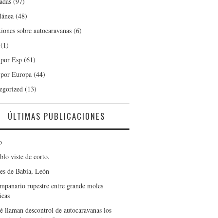
adas
(97)
lánea
(48)
xiones sobre autocaravanas
(6)
(1)
 por Esp
(61)
 por Europa
(44)
egorized
(13)
ÚLTIMAS PUBLICACIONES
o
blo viste de corto.
es de Babia, León
mpanario rupestre entre grande moles
icas
é llaman descontrol de autocaravanas los