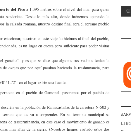
uerto del Pico
a 1.395 metros sobre el nivel del mar, para quien
uta senderista. Desde lo más alto, donde habremos aparcado la
r la calzada romana, nuestro destino final será el serrano pueblo
 estacionar, nosotros en este viaje lo hicimos al final del pueblo,
encionada, es un lugar en cuesta pero suficiente para poder visitar
el gancho”, y es que se dice que algunos sus vecinos tenían la
s de ovejas que por aquí pasaban haciendo la trashumancia, para
0’41.72’’ en el lugar existe una fuente.
 pernocta en el pueblo de Gamonal, pasaremos por el pueblo de
 desviéis en la población de Ramacastañas de la carretera N-502 y
#ARV
ón serrana que os va a sorprender. En su termino municipal se
zona de trasterminancia, en este caso el movimiento de ganado es
El lib
zonas mas altas de la sierra. (Nosotros hemos visitado estos dos