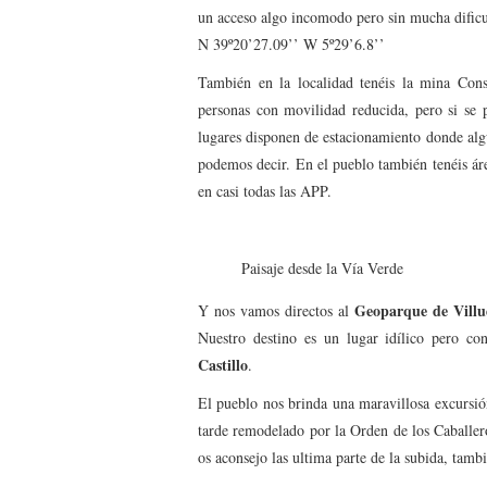
un acceso algo incomodo pero sin mucha dificu
N 39º20’27.09’’ W 5º29’6.8’’
También en la localidad tenéis la mina Cons
personas con movilidad reducida, pero si se 
lugares disponen de estacionamiento donde al
podemos decir. En el pueblo también tenéis áre
en casi todas las APP.
Paisaje desde la Vía Verde
Geoparque de Villue
Y nos vamos directos al
Nuestro destino es un lugar idílico pero c
Castillo
.
El pueblo nos brinda una maravillosa excursió
tarde remodelado por la Orden de los Caballero
os aconsejo las ultima parte de la subida, tamb