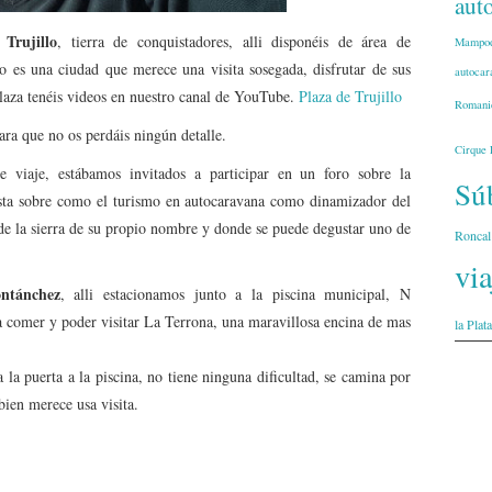
aut
Trujillo
e
, tierra de conquistadores, alli disponéis de área de
Mampod
lo es una ciudad que merece una visita sosegada, disfrutar de sus
autocar
 plaza tenéis videos en nuestro canal de YouTube.
Plaza de Trujillo
Romani
para que no os perdáis ningún detalle.
Cirque 
e viaje, estábamos invitados a participar en un foro sobre la
Súb
sta sobre como el turismo en autocaravana como dinamizador del
e la sierra de su propio nombre y donde se puede degustar uno de
Roncal
vi
ntánchez
, alli estacionamos junto a la piscina municipal, N
 comer y poder visitar La Terrona, una maravillosa encina de mas
la Plata
a la puerta a la piscina, no tiene ninguna dificultad, se camina por
bien merece usa visita.