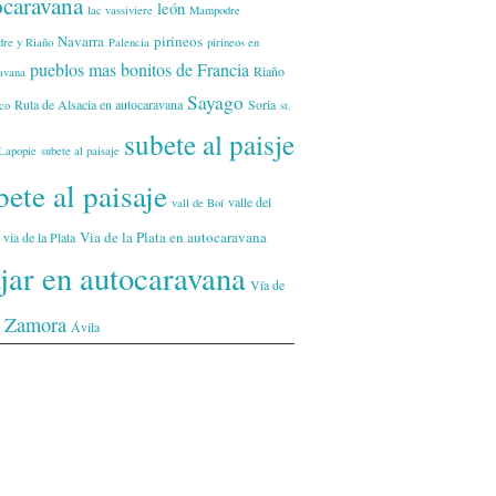
ocaravana
león
lac vassiviere
Mampodre
Navarra
pirineos
re y Riaño
Palencia
pirineos en
pueblos mas bonitos de Francia
Riaño
avana
Sayago
Ruta de Alsacia en autocaravana
Soria
co
st.
subete al paisje
Lapopie
subete al paisaje
ete al paisaje
valle del
vall de Boí
Via de la Plata en autocaravana
via de la Plata
ajar en autocaravana
Vía de
Zamora
Ávila