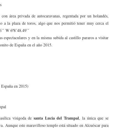
s
con área privada de autocaravanas, regentada por un holandés,
o a la plaza de toros, algo que nos permitió tener muy cerca el
76’’ W 6º8’48.49’’
as espectaculares y en la misma subida al castillo pararos a visitar
onito de España en el año 2015.
 España en 2015)
mpal
santa Lucia del Trampal
basílica visigoda de
, la única que se
ya. Aunque este maravilloso templo está situado en Alcuéscar para