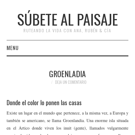
SÚBETE AL PAISAJE
RUTEANDO LA VIDA CON ANA, RUBÉN & CÍA
MENU
INICIO
GROENLADIA
RUTAS
DEJA UN COMENTARIO
ESCAPADAS
Donde el color lo ponen las casas
MISCELÁNEA
Existe un lugar en el mundo que pertenece, a la misma vez, a Europa y
también se americano, se llama Groenlandia. Una enorme isla situada
#ARVI
en el Ártico donde viven los inuit (gente), llamados vulgarmente