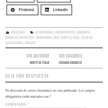
Pinterest
LinkedIn
MISCELÁNEA
AUTOCARAVANA
,
CHARRÁN ARTICO
,
DINAMARCA
,
DOMINGOS CON HISTORIA
,
GROENLANDIA
,
INUIT
,
SUBETE AL PAISJE
,
VIAJAR EN
AUTOCARAVANA
,
VIKINGOS
Navegación
VER ANTERIOR
VER SIGUIENTE
de
NORTE DE ITALIA
FACHADA DADAISTA
entradas
DEJA UNA RESPUESTA
Tu dirección de correo electrónico no será publicada.
Los campos
obligatorios están marcados con
*
COMENTARIO
*