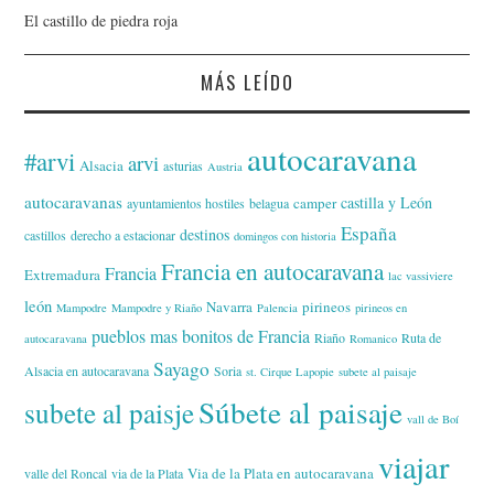
El castillo de piedra roja
MÁS LEÍDO
autocaravana
#arvi
arvi
Alsacia
asturias
Austria
autocaravanas
castilla y León
camper
ayuntamientos hostiles
belagua
España
destinos
castillos
derecho a estacionar
domingos con historia
Francia en autocaravana
Francia
Extremadura
lac vassiviere
león
Navarra
pirineos
Mampodre
Mampodre y Riaño
Palencia
pirineos en
pueblos mas bonitos de Francia
Riaño
Ruta de
autocaravana
Romanico
Sayago
Alsacia en autocaravana
Soria
st. Cirque Lapopie
subete al paisaje
Súbete al paisaje
subete al paisje
vall de Boí
viajar
Via de la Plata en autocaravana
valle del Roncal
via de la Plata