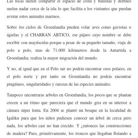
Las focas suelen compartir el espacio de costa y ballenas y delfines
suelen nadar cerca de la isla lo que facilita a los visitantes que puedan
avistar estos animales marinos.
Sobre los cielos de Groenlandia pueden volar aves como gaviotas o
águilas y el CHARRÁN ÁRTICO, ese pájaro cuyo nombre se debe
escribir con mayúsculas porque a pesar de su pequeño tamaño, viaja de
polo a polo, mas de 71.000 kilómetros desde la Antartida a
Groenlandia; realiza la mayor migración del mundo.
Y no, al igual que en el Polo sur no podrás encontrar osos polares, en
el polo norte y por tanto en Groenlandia no podrás encontrar
pingüinos, singularidades y rarezas de las especies animales.
Tampoco encontraras arboles en Groenlandia, los pocos que se plantan
crecen a un ritmo que pareciera que el mundo gira en su interior a
cámara súper lenta. En 2004 se plantó un bosque en la localidad de
Igaliku para que los niños pudiesen conocer un árbol de cerca pero
nada, los arboles casi no han crecido. Y ¿entonces las construcciones
de madera? Pues, primitivamente, los troncos que llegaban flotando a