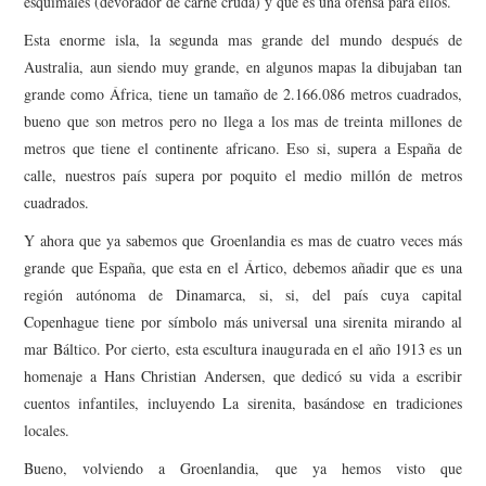
esquimales (devorador de carne cruda) y que es una ofensa para ellos.
AMIGOS
Esta enorme isla, la segunda mas grande del mundo después de
Australia, aun siendo muy grande, en algunos mapas la dibujaban tan
CONTACTO
grande como África, tiene un tamaño de 2.166.086 metros cuadrados,
bueno que son metros pero no llega a los mas de treinta millones de
metros que tiene el continente africano. Eso si, supera a España de
calle, nuestros país supera por poquito el medio millón de metros
cuadrados.
Y ahora que ya sabemos que Groenlandia es mas de cuatro veces más
grande que España, que esta en el Ártico, debemos añadir que es una
región autónoma de Dinamarca, si, si, del país cuya capital
Copenhague tiene por símbolo más universal una sirenita mirando al
mar Báltico. Por cierto, esta escultura inaugurada en el año 1913 es un
homenaje a Hans Christian Andersen, que dedicó su vida a escribir
cuentos infantiles, incluyendo La sirenita, basándose en tradiciones
locales.
Bueno, volviendo a Groenlandia, que ya hemos visto que