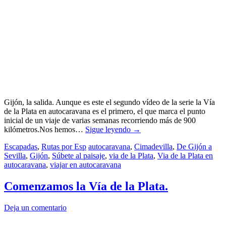
Gijón, la salida. Aunque es este el segundo vídeo de la serie la Vía
de la Plata en autocaravana es el primero, el que marca el punto
inicial de un viaje de varias semanas recorriendo más de 900
kilómetros.Nos hemos…
Sigue leyendo
→
Escapadas
,
Rutas por Esp
autocaravana
,
Cimadevilla
,
De Gijón a
Sevilla
,
Gijón
,
Súbete al paisaje
,
via de la Plata
,
Via de la Plata en
autocaravana
,
viajar en autocaravana
Comenzamos la Vía de la Plata.
Deja un comentario