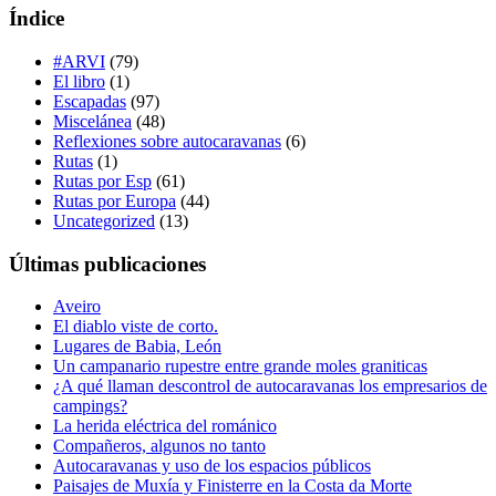
Índice
#ARVI
(79)
El libro
(1)
Escapadas
(97)
Miscelánea
(48)
Reflexiones sobre autocaravanas
(6)
Rutas
(1)
Rutas por Esp
(61)
Rutas por Europa
(44)
Uncategorized
(13)
Últimas publicaciones
Aveiro
El diablo viste de corto.
Lugares de Babia, León
Un campanario rupestre entre grande moles graniticas
¿A qué llaman descontrol de autocaravanas los empresarios de
campings?
La herida eléctrica del románico
Compañeros, algunos no tanto
Autocaravanas y uso de los espacios públicos
Paisajes de Muxía y Finisterre en la Costa da Morte