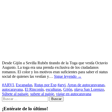
Desde Gijón a Sevilla Rubén tirando de la Toga que vestía Octavio
Augusto. La toga era una prenda exclusiva de los ciudadanos
romanos. El color y los motivos eran suficientes para saber el status
social de quienes las vestían y…
Sigue leyendo
→
#ARVI
,
Escapadas
,
Rutas por Esp
#arvi
,
Areas de autocaravanas
,
autocaravana
,
El Rinconín
,
esculturas
,
Gijón
,
playa San Lorenzo
,
Súbete al paisaje
,
subete al paisje
,
viajar en autocaravana
Buscar:
¡Entérate de lo último!