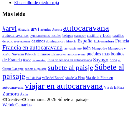
El castillo de piedra roja
Más leído
autocaravana
#arvi
arvi
Alsacia
asturias
Austria
autocaravanas
camper
castilla y León
ayuntamientos hostiles
belagua
castillos
España
Francia
destinos
Extremadura
derecho a estacionar
domingos con historia
Francia en autocaravana
león
lac vassiviere
Mampodre
Mampodre y
pueblos mas bonitos
Navarra
pirineos
Riaño
Palencia
pirineos en autocaravana
Sayago
de Francia
Riaño
Ruta de Alsacia en autocaravana
Soria
Romanico
st.
Súbete al
subete al paisje
Cirque Lapopie
subete al paisaje
paisaje
Via de la Plata en
valle del Roncal
via de la Plata
vall de Boí
viajar en autocaravana
autocaravana
Vía de la Plata
Zamora
Ávila
©Creative©Commons- 2026 Súbete al paisaje
WebdeCanarias