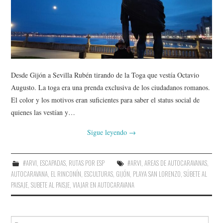
AMIGOS
CONTACTO
Desde Gijón a Sevilla Rubén tirando de la Toga que vestía Octavio
Augusto. La toga era una prenda exclusiva de los ciudadanos romanos.
El color y los motivos eran suficientes para saber el status social de
quienes las vestían y…
Sigue leyendo
→
#ARVI
,
ESCAPADAS
,
RUTAS POR ESP
#ARVI
,
AREAS DE AUTOCARAVANAS
,
AUTOCARAVANA
,
EL RINCONÍN
,
ESCULTURAS
,
GIJÓN
,
PLAYA SAN LORENZO
,
SÚBETE AL
PAISAJE
,
SUBETE AL PAISJE
,
VIAJAR EN AUTOCARAVANA
Buscar: