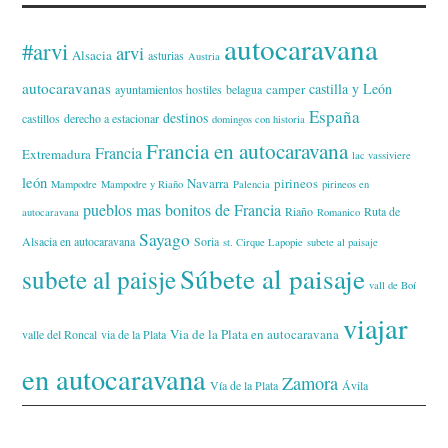
autocaravana
#arvi
arvi
Alsacia
asturias
Austria
autocaravanas
castilla y León
camper
ayuntamientos hostiles
belagua
España
destinos
castillos
derecho a estacionar
domingos con historia
Francia en autocaravana
Francia
Extremadura
lac vassiviere
león
Navarra
pirineos
Mampodre
Mampodre y Riaño
Palencia
pirineos en
pueblos mas bonitos de Francia
Riaño
Ruta de
autocaravana
Romanico
Sayago
Alsacia en autocaravana
Soria
st. Cirque Lapopie
subete al paisaje
Súbete al paisaje
subete al paisje
vall de Boí
viajar
Via de la Plata en autocaravana
valle del Roncal
via de la Plata
en autocaravana
Zamora
Vía de la Plata
Ávila