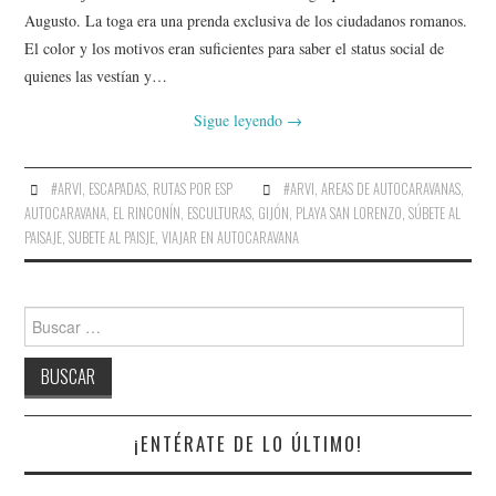
AMIGOS
Augusto. La toga era una prenda exclusiva de los ciudadanos romanos.
El color y los motivos eran suficientes para saber el status social de
CONTACTO
quienes las vestían y…
Sigue leyendo
→
#ARVI
,
ESCAPADAS
,
RUTAS POR ESP
#ARVI
,
AREAS DE AUTOCARAVANAS
,
AUTOCARAVANA
,
EL RINCONÍN
,
ESCULTURAS
,
GIJÓN
,
PLAYA SAN LORENZO
,
SÚBETE AL
PAISAJE
,
SUBETE AL PAISJE
,
VIAJAR EN AUTOCARAVANA
Buscar:
¡ENTÉRATE DE LO ÚLTIMO!