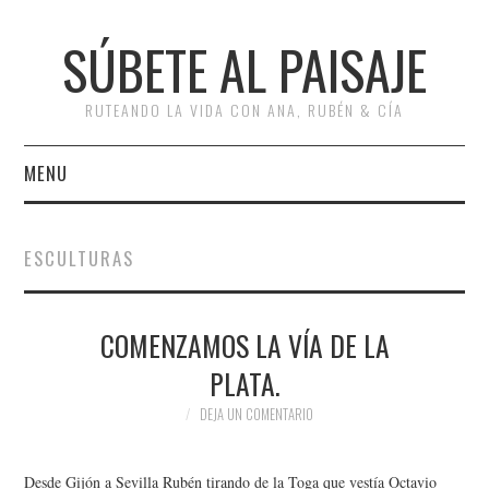
SÚBETE AL PAISAJE
RUTEANDO LA VIDA CON ANA, RUBÉN & CÍA
MENU
INICIO
ESCULTURAS
RUTAS
COMENZAMOS LA VÍA DE LA
ESCAPADAS
PLATA.
MISCELÁNEA
DEJA UN COMENTARIO
#ARVI
Desde Gijón a Sevilla Rubén tirando de la Toga que vestía Octavio