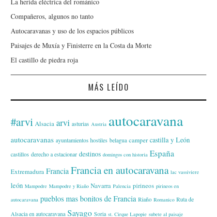
La herida eléctrica del románico
Compañeros, algunos no tanto
Autocaravanas y uso de los espacios públicos
Paisajes de Muxía y Finisterre en la Costa da Morte
El castillo de piedra roja
MÁS LEÍDO
autocaravana
#arvi
arvi
Alsacia
asturias
Austria
autocaravanas
castilla y León
camper
ayuntamientos hostiles
belagua
España
destinos
castillos
derecho a estacionar
domingos con historia
Francia en autocaravana
Francia
Extremadura
lac vassiviere
león
Navarra
pirineos
Mampodre
Mampodre y Riaño
Palencia
pirineos en
pueblos mas bonitos de Francia
Riaño
Ruta de
autocaravana
Romanico
Sayago
Alsacia en autocaravana
Soria
st. Cirque Lapopie
subete al paisaje