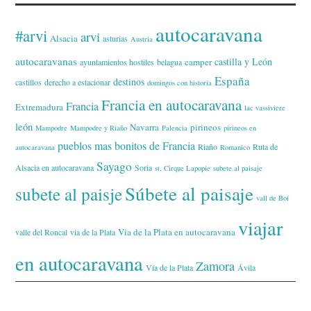
autocaravana
#arvi
arvi
Alsacia
asturias
Austria
autocaravanas
castilla y León
camper
ayuntamientos hostiles
belagua
España
destinos
castillos
derecho a estacionar
domingos con historia
Francia en autocaravana
Francia
Extremadura
lac vassiviere
león
Navarra
pirineos
Mampodre
Mampodre y Riaño
Palencia
pirineos en
pueblos mas bonitos de Francia
Riaño
Ruta de
autocaravana
Romanico
Sayago
Alsacia en autocaravana
Soria
st. Cirque Lapopie
subete al paisaje
Súbete al paisaje
subete al paisje
vall de Boí
viajar
Via de la Plata en autocaravana
valle del Roncal
via de la Plata
en autocaravana
Zamora
Vía de la Plata
Ávila