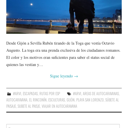
AMIGOS
CONTACTO
Desde Gijón a Sevilla Rubén tirando de la Toga que vestía Octavio
Augusto. La toga era una prenda exclusiva de los ciudadanos romanos.
El color y los motivos eran suficientes para saber el status social de
quienes las vestían y…
Sigue leyendo
→
#ARVI
,
ESCAPADAS
,
RUTAS POR ESP
#ARVI
,
AREAS DE AUTOCARAVANAS
,
AUTOCARAVANA
,
EL RINCONÍN
,
ESCULTURAS
,
GIJÓN
,
PLAYA SAN LORENZO
,
SÚBETE AL
PAISAJE
,
SUBETE AL PAISJE
,
VIAJAR EN AUTOCARAVANA
Buscar: