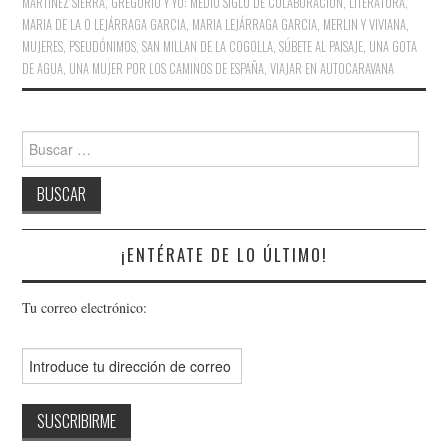
MARTINEZ SIERRA
,
GREGORIO Y YO: MEDIO SIGLO DE COLABORACIÓN
,
LITERATURA
,
MARIA DE LA O LEJÁRRAGA GARCIA
,
MARIA LEJÁRRAGA GARCIA
,
MERLIN Y VIVIANA
,
MUJERES
,
PSEUDÓNIMOS
,
SAN MILLAN DE LA COGOLLA
,
SÚBETE AL PAISAJE
,
UNA GOTA
DE AGUA
,
UNA MUJER POR LOS CAMINOS DE ESPAÑA
,
VIAJAR EN AUTOCARAVANA
¡ENTÉRATE DE LO ÚLTIMO!
Tu correo electrónico: