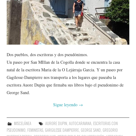
AMIGOS
CONTACTO
Dos pueblos, dos escritoras y dos pseudónimos.
Un paseo por San MIllan de la Cogolla donde se encuentra la casa
natal de la escritora Maria de la O Lejárraja Garcia. Y un paseo por
Gagilesse-Dampierre nos transporta a los lugares que paseaba la
escritora Auore Dupin que firmaba sus libros bajo el pseudonimo de
George Sand.
Sigue leyendo
→
MISCELÁNEA
AURORE DUPIN
,
AUTOCARAVANA
,
ESCRITORAS CON
PSEUDONIMO
,
FEMINISTAS
,
GARGILESSE DAMPIERRE
,
GEORGE SAND
,
GREGORIO