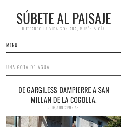
SÚBETE AL PAISAJE
RUTEANDO LA VIDA CON ANA, RUBÉN & CÍA
MENU
INICIO
UNA GOTA DE AGUA
RUTAS
DE GARGILESS-DAMPIERRE A SAN
ESCAPADAS
Bus
MILLAN DE LA COGOLLA.
MISCELÁNEA
DEJA UN COMENTARIO
#ARVI