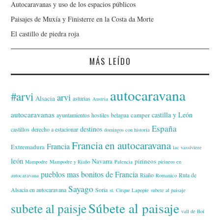
Autocaravanas y uso de los espacios públicos
Paisajes de Muxía y Finisterre en la Costa da Morte
El castillo de piedra roja
MÁS LEÍDO
autocaravana
#arvi
arvi
Alsacia
asturias
Austria
autocaravanas
castilla y León
camper
ayuntamientos hostiles
belagua
España
destinos
castillos
derecho a estacionar
domingos con historia
Francia en autocaravana
Francia
Extremadura
lac vassiviere
león
Navarra
pirineos
Mampodre
Mampodre y Riaño
Palencia
pirineos en
pueblos mas bonitos de Francia
Riaño
Ruta de
autocaravana
Romanico
Sayago
Alsacia en autocaravana
Soria
st. Cirque Lapopie
subete al paisaje
Súbete al paisaje
subete al paisje
vall de Boí