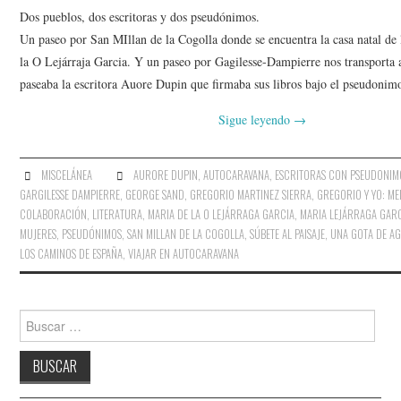
AMIGOS
Dos pueblos, dos escritoras y dos pseudónimos.
Un paseo por San MIllan de la Cogolla donde se encuentra la casa natal de 
CONTACTO
la O Lejárraja Garcia. Y un paseo por Gagilesse-Dampierre nos transporta a
paseaba la escritora Auore Dupin que firmaba sus libros bajo el pseudoni
Sigue leyendo
→
MISCELÁNEA
AURORE DUPIN
,
AUTOCARAVANA
,
ESCRITORAS CON PSEUDONIM
GARGILESSE DAMPIERRE
,
GEORGE SAND
,
GREGORIO MARTINEZ SIERRA
,
GREGORIO Y YO: ME
COLABORACIÓN
,
LITERATURA
,
MARIA DE LA O LEJÁRRAGA GARCIA
,
MARIA LEJÁRRAGA GAR
MUJERES
,
PSEUDÓNIMOS
,
SAN MILLAN DE LA COGOLLA
,
SÚBETE AL PAISAJE
,
UNA GOTA DE A
LOS CAMINOS DE ESPAÑA
,
VIAJAR EN AUTOCARAVANA