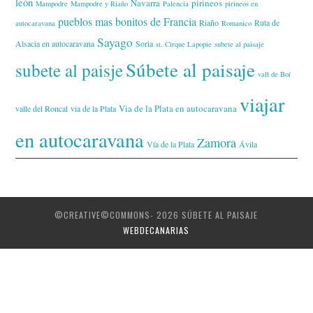
león
Navarra
pirineos
Mampodre
Mampodre y Riaño
Palencia
pirineos en
pueblos mas bonitos de Francia
Riaño
Ruta de
autocaravana
Romanico
Sayago
Alsacia en autocaravana
Soria
st. Cirque Lapopie
subete al paisaje
Súbete al paisaje
subete al paisje
vall de Boí
viajar
Via de la Plata en autocaravana
valle del Roncal
via de la Plata
en autocaravana
Zamora
Vía de la Plata
Ávila
©CREATIVE©COMMONS- 2026 SÚBETE AL PAISAJE
WEBDECANARIAS