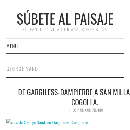
SÚBETE AL PAISAJE
RUTEANDO LA VIDA CON ANA, RUBÉN & CÍA
MENU
INICIO
GEORGE SAND
RUTAS
DE GARGILESS-DAMPIERRE A SAN MILLA
ESCAPADAS
COGOLLA.
MISCELÁNEA
DEJA UN COMENTARIO
#ARVI