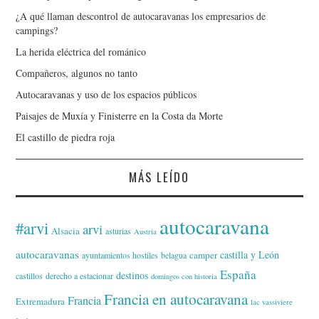
¿A qué llaman descontrol de autocaravanas los empresarios de
campings?
La herida eléctrica del románico
Compañeros, algunos no tanto
Autocaravanas y uso de los espacios públicos
Paisajes de Muxía y Finisterre en la Costa da Morte
El castillo de piedra roja
MÁS LEÍDO
autocaravana
#arvi
arvi
Alsacia
asturias
Austria
autocaravanas
castilla y León
camper
ayuntamientos hostiles
belagua
España
destinos
castillos
derecho a estacionar
domingos con historia
Francia en autocaravana
Francia
Extremadura
lac vassiviere