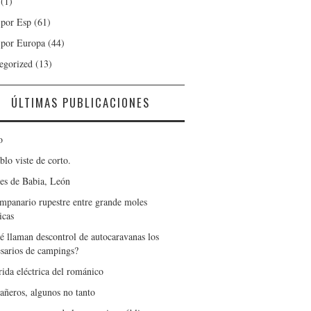
(1)
 por Esp
(61)
 por Europa
(44)
egorized
(13)
ÚLTIMAS PUBLICACIONES
o
blo viste de corto.
es de Babia, León
mpanario rupestre entre grande moles
icas
é llaman descontrol de autocaravanas los
sarios de campings?
rida eléctrica del románico
ñeros, algunos no tanto