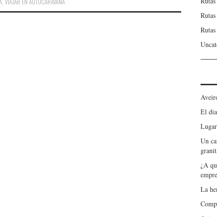
Rutas
A
,
VIAJAR EN AUTOCARAVANA
Rutas
Rutas
Uncat
Aveir
El dia
Lugar
Un ca
granit
¿A qu
empre
La he
Compa