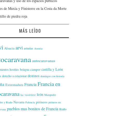
aravanas y uso de los espacios públicos
jes de Muxía y Finisterre en la Costa da Morte
tillo de piedra roja
MÁS LEÍDO
vi
arvi
Alsacia
asturias
Austria
tocaravana
autocaravanas
castilla y León
camper
mientos hostiles
belagua
destinos
s
derecho a estacionar
domingos con historia
Francia en
ña
Francia
Extremadura
ocaravana
león
lac vassiviere
Mampodre
Navarra
pirineos
re y Riaño
Palencia
pirineos en
pueblos mas bonitos de Francia
Riaño
avana