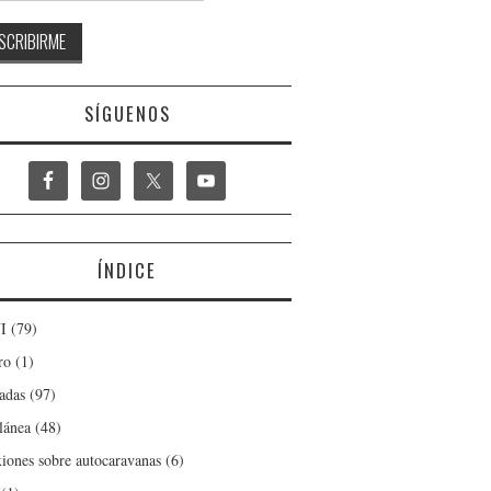
SÍGUENOS
ÍNDICE
I
(79)
ro
(1)
adas
(97)
lánea
(48)
xiones sobre autocaravanas
(6)