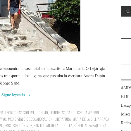
.
 encuentra la casa natal de la escritora Maria de la O Lejárraja
s transporta a los lugares que paseaba la escritora Auore Dupin
George Sand.
#ARV
Sigue leyendo
→
El lib
Escap
NA
,
ESCRITORAS CON PSEUDONIMO
,
FEMINISTAS
,
GARGILESSE DAMPIERRE
,
Misce
Y YO: MEDIO SIGLO DE COLABORACIÓN
,
LITERATURA
,
MARIA DE LA O LEJÁRRAGA
Refle
MUJERES
,
PSEUDÓNIMOS
,
SAN MILLAN DE LA COGOLLA
,
SÚBETE AL PAISAJE
,
UNA