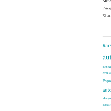
Autoc
Paisa
El cas
#ar
au
ayunta
castillo
Espa
aut
Mampod
autocar