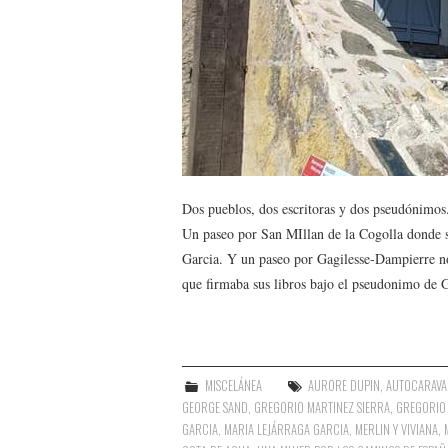
Dos pueblos, dos escritoras y dos pseudónimos
Un paseo por San MIllan de la Cogolla donde se
Garcia. Y un paseo por Gagilesse-Dampierre no
que firmaba sus libros bajo el pseudonimo de 
MISCELÁNEA
AURORE DUPIN
,
AUTOCARAVA
GEORGE SAND
,
GREGORIO MARTINEZ SIERRA
,
GREGORIO 
GARCIA
,
MARIA LEJÁRRAGA GARCIA
,
MERLIN Y VIVIANA
,