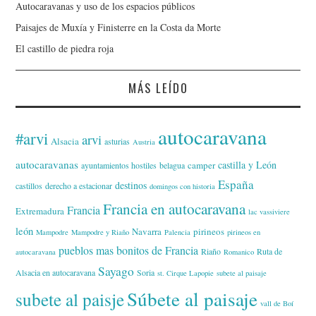
Autocaravanas y uso de los espacios públicos
Paisajes de Muxía y Finisterre en la Costa da Morte
El castillo de piedra roja
MÁS LEÍDO
autocaravana
#arvi
arvi
Alsacia
asturias
Austria
autocaravanas
castilla y León
camper
ayuntamientos hostiles
belagua
España
destinos
castillos
derecho a estacionar
domingos con historia
Francia en autocaravana
Francia
Extremadura
lac vassiviere
león
Navarra
pirineos
Mampodre
Mampodre y Riaño
Palencia
pirineos en
pueblos mas bonitos de Francia
Riaño
Ruta de
autocaravana
Romanico
Sayago
Alsacia en autocaravana
Soria
st. Cirque Lapopie
subete al paisaje
Súbete al paisaje
subete al paisje
vall de Boí