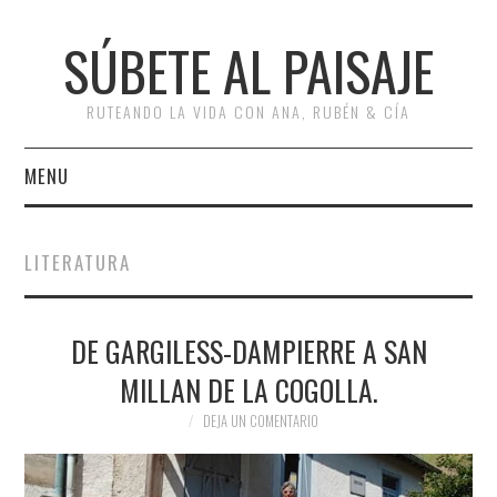
SÚBETE AL PAISAJE
RUTEANDO LA VIDA CON ANA, RUBÉN & CÍA
MENU
INICIO
LITERATURA
RUTAS
DE GARGILESS-DAMPIERRE A SAN
ESCAPADAS
Bus
MILLAN DE LA COGOLLA.
MISCELÁNEA
DEJA UN COMENTARIO
#ARVI