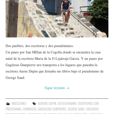
AMIGOS
CONTACTO
Dos pueblos, dos escritoras y dos pseudónimos.
Un paseo por San MIllan de la Cogolla donde se encuentra la casa
natal de la escritora Maria de la O Lejárraja Garcia. Y un paseo por
Gagilesse-Dampierre nos transporta a los lugares que paseaba la
escritora Auore Dupin que firmaba sus libros bajo el pseudonimo de
George Sand.
Sigue leyendo
→
MISCELÁNEA
AURORE DUPIN
,
AUTOCARAVANA
,
ESCRITORAS CON
PSEUDONIMO
,
FEMINISTAS
,
GARGILESSE DAMPIERRE
,
GEORGE SAND
,
GREGORIO