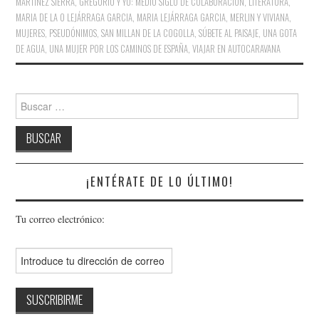
MARTINEZ SIERRA
,
GREGORIO Y YO: MEDIO SIGLO DE COLABORACIÓN
,
LITERATURA
,
MARIA DE LA O LEJÁRRAGA GARCIA
,
MARIA LEJÁRRAGA GARCIA
,
MERLIN Y VIVIANA
,
MUJERES
,
PSEUDÓNIMOS
,
SAN MILLAN DE LA COGOLLA
,
SÚBETE AL PAISAJE
,
UNA GOTA
DE AGUA
,
UNA MUJER POR LOS CAMINOS DE ESPAÑA
,
VIAJAR EN AUTOCARAVANA
¡ENTÉRATE DE LO ÚLTIMO!
Tu correo electrónico: