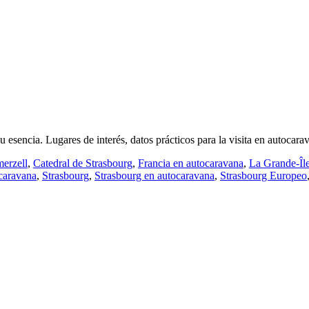
u esencia. Lugares de interés, datos prácticos para la visita en autocara
erzell
,
Catedral de Strasbourg
,
Francia en autocaravana
,
La Grande-Îl
ocaravana
,
Strasbourg
,
Strasbourg en autocaravana
,
Strasbourg Europeo