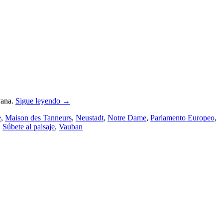
vana.
Sigue leyendo
→
e
,
Maison des Tanneurs
,
Neustadt
,
Notre Dame
,
Parlamento Europeo
,
,
Súbete al paisaje
,
Vauban