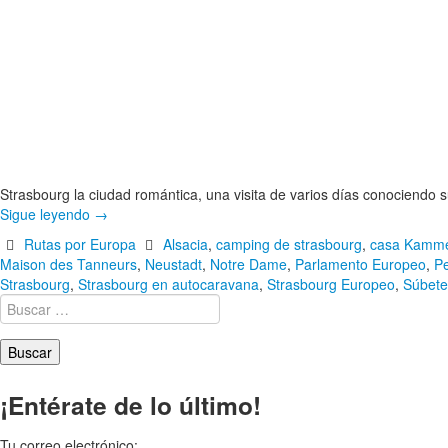
Strasbourg la ciudad romántica, una visita de varios días conociendo s
Sigue leyendo
→
Rutas por Europa
Alsacia
,
camping de strasbourg
,
casa Kamme
Maison des Tanneurs
,
Neustadt
,
Notre Dame
,
Parlamento Europeo
,
Pe
Strasbourg
,
Strasbourg en autocaravana
,
Strasbourg Europeo
,
Súbete 
Buscar:
¡Entérate de lo último!
Tu correo electrónico: