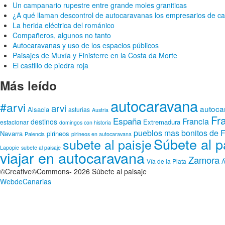
Un campanario rupestre entre grande moles graniticas
¿A qué llaman descontrol de autocaravanas los empresarios de c
La herida eléctrica del románico
Compañeros, algunos no tanto
Autocaravanas y uso de los espacios públicos
Paisajes de Muxía y Finisterre en la Costa da Morte
El castillo de piedra roja
Más leído
autocaravana
#arvi
arvi
autoca
Alsacia
asturias
Austria
Fr
España
Francia
destinos
Extremadura
estacionar
domingos con historia
pueblos mas bonitos de F
Navarra
pirineos
Palencia
pirineos en autocaravana
Súbete al p
subete al paisje
Lapopie
subete al paisaje
viajar en autocaravana
Zamora
Vía de la Plata
Á
©Creative©Commons- 2026 Súbete al paisaje
WebdeCanarias