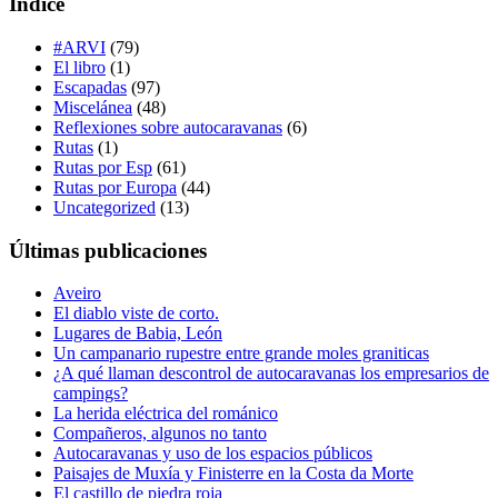
Índice
#ARVI
(79)
El libro
(1)
Escapadas
(97)
Miscelánea
(48)
Reflexiones sobre autocaravanas
(6)
Rutas
(1)
Rutas por Esp
(61)
Rutas por Europa
(44)
Uncategorized
(13)
Últimas publicaciones
Aveiro
El diablo viste de corto.
Lugares de Babia, León
Un campanario rupestre entre grande moles graniticas
¿A qué llaman descontrol de autocaravanas los empresarios de
campings?
La herida eléctrica del románico
Compañeros, algunos no tanto
Autocaravanas y uso de los espacios públicos
Paisajes de Muxía y Finisterre en la Costa da Morte
El castillo de piedra roja