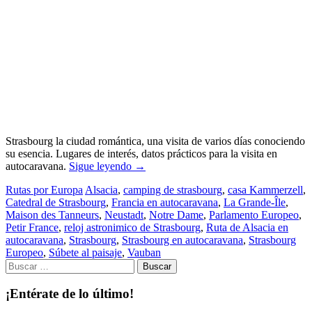
Strasbourg la ciudad romántica, una visita de varios días conociendo
su esencia. Lugares de interés, datos prácticos para la visita en
autocaravana.
Sigue leyendo
→
Rutas por Europa
Alsacia
,
camping de strasbourg
,
casa Kammerzell
,
Catedral de Strasbourg
,
Francia en autocaravana
,
La Grande-Île
,
Maison des Tanneurs
,
Neustadt
,
Notre Dame
,
Parlamento Europeo
,
Petir France
,
reloj astronimico de Strasbourg
,
Ruta de Alsacia en
autocaravana
,
Strasbourg
,
Strasbourg en autocaravana
,
Strasbourg
Europeo
,
Súbete al paisaje
,
Vauban
Buscar:
¡Entérate de lo último!