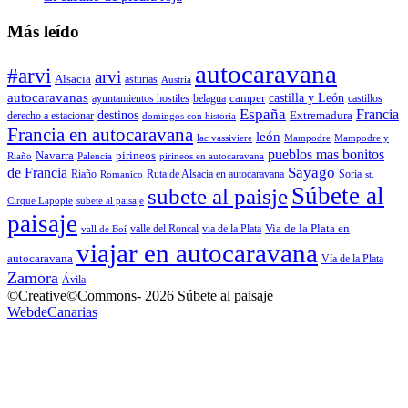
Más leído
autocaravana
#arvi
arvi
Alsacia
asturias
Austria
autocaravanas
camper
castilla y León
ayuntamientos hostiles
belagua
castillos
España
Francia
destinos
Extremadura
derecho a estacionar
domingos con historia
Francia en autocaravana
león
lac vassiviere
Mampodre
Mampodre y
pueblos mas bonitos
Navarra
pirineos
Riaño
Palencia
pirineos en autocaravana
Sayago
de Francia
Riaño
Ruta de Alsacia en autocaravana
Soria
Romanico
st.
Súbete al
subete al paisje
Cirque Lapopie
subete al paisaje
paisaje
Via de la Plata en
valle del Roncal
via de la Plata
vall de Boí
viajar en autocaravana
autocaravana
Vía de la Plata
Zamora
Ávila
©Creative©Commons- 2026 Súbete al paisaje
WebdeCanarias