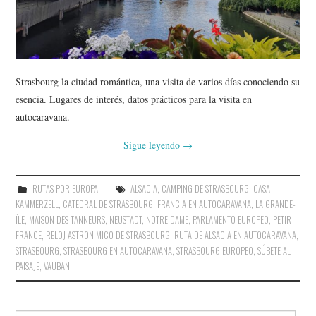
AMIGOS
CONTACTO
Strasbourg la ciudad romántica, una visita de varios días conociendo su
esencia. Lugares de interés, datos prácticos para la visita en
autocaravana.
Sigue leyendo
→
RUTAS POR EUROPA
ALSACIA
,
CAMPING DE STRASBOURG
,
CASA
KAMMERZELL
,
CATEDRAL DE STRASBOURG
,
FRANCIA EN AUTOCARAVANA
,
LA GRANDE-
ÎLE
,
MAISON DES TANNEURS
,
NEUSTADT
,
NOTRE DAME
,
PARLAMENTO EUROPEO
,
PETIR
FRANCE
,
RELOJ ASTRONIMICO DE STRASBOURG
,
RUTA DE ALSACIA EN AUTOCARAVANA
,
STRASBOURG
,
STRASBOURG EN AUTOCARAVANA
,
STRASBOURG EUROPEO
,
SÚBETE AL
PAISAJE
,
VAUBAN