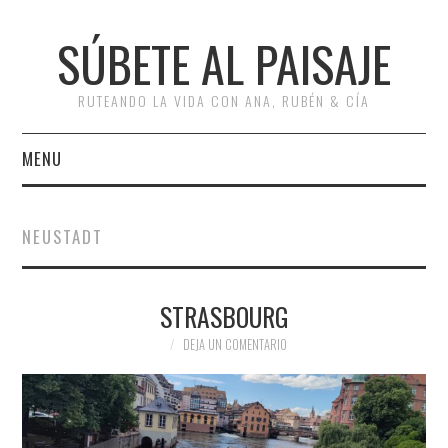
SÚBETE AL PAISAJE
RUTEANDO LA VIDA CON ANA, RUBÉN & CÍA
MENU
INICIO
NEUSTADT
RUTAS
STRASBOURG
ESCAPADAS
DEJA UN COMENTARIO
MISCELÁNEA
#ARVI