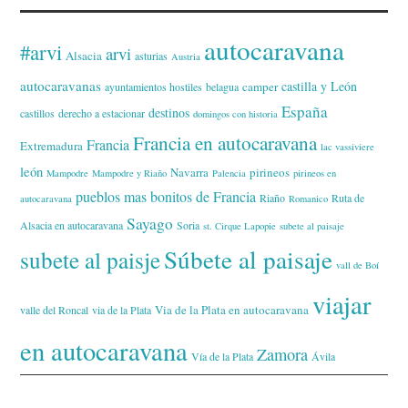
autocaravana
#arvi
arvi
Alsacia
asturias
Austria
autocaravanas
castilla y León
camper
ayuntamientos hostiles
belagua
España
destinos
castillos
derecho a estacionar
domingos con historia
Francia en autocaravana
Francia
Extremadura
lac vassiviere
león
Navarra
pirineos
Mampodre
Mampodre y Riaño
Palencia
pirineos en
pueblos mas bonitos de Francia
Riaño
Ruta de
autocaravana
Romanico
Sayago
Alsacia en autocaravana
Soria
st. Cirque Lapopie
subete al paisaje
Súbete al paisaje
subete al paisje
vall de Boí
viajar
Via de la Plata en autocaravana
valle del Roncal
via de la Plata
en autocaravana
Zamora
Vía de la Plata
Ávila