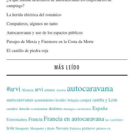
campings?
La herida eléctrica del románico
Compañeros, algunos no tanto
Autocaravanas y uso de los espacios públicos
Paisajes de Muxía y Finisterre en la Costa da Morte
El castillo de piedra roja
MÁS LEÍDO
autocaravana
#arvi
arvi
Alsacia
asturias
Austria
autocaravanas
castilla y León
camper
ayuntamientos hostiles
belagua
España
destinos
castillos
derecho a estacionar
domingos con historia
Francia en autocaravana
Francia
Extremadura
lac vassiviere
león
Navarra
pirineos
Mampodre
Mampodre y Riaño
Palencia
pirineos en