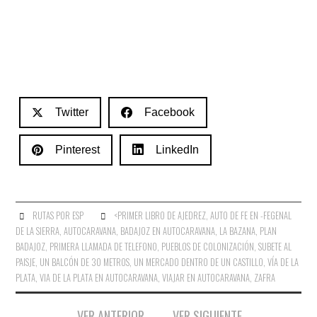
Twitter
Facebook
Pinterest
LinkedIn
RUTAS POR ESP
<PRIMER LIBRO DE AJEDREZ
,
AUTO DE FE EN -FEGENAL
DE LA SIERRA
,
AUTOCARAVANA
,
BADAJOZ EN AUTOCARAVANA
,
LA BAZANA
,
PLAN
BADAJOZ
,
PRIMERA LLAMADA DE TELEFONO
,
PUEBLOS DE COLONIZACIÓN
,
SUBETE AL
PAISJE
,
UN BALCÓN DE 30 METROS
,
UN MERCADO DENTRO DE UN CASTILLO
,
VÍA DE LA
PLATA
,
VIA DE LA PLATA EN AUTOCARAVANA
,
VIAJAR EN AUTOCARAVANA
,
ZAFRA
Navegación
VER ANTERIOR
VER SIGUIENTE