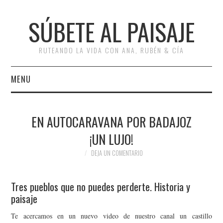
SÚBETE AL PAISAJE
RUTEANDO LA VIDA CON ANA, RUBÉN & CÍA
MENU
INICIO
EN AUTOCARAVANA POR BADAJOZ
RUTAS
¡UN LUJO!
RUTAS POR ESPAÑA
DEJA UN COMENTARIO
RUTAS POR EUROPA
Tres pueblos que no puedes perderte. Historia y
paisaje
ESCAPADAS
Te acercamos en un nuevo video de nuestro canal un castillo