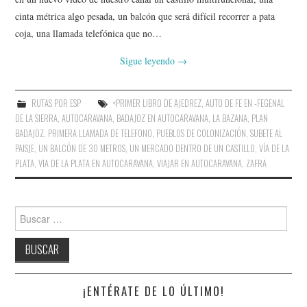
AMIGOS
cinta métrica algo pesada, un balcón que será difícil recorrer a pata
coja, una llamada telefónica que no…
CONTACTO
Sigue leyendo
→
RUTAS POR ESP
<PRIMER LIBRO DE AJEDREZ
,
AUTO DE FE EN -FEGENAL
DE LA SIERRA
,
AUTOCARAVANA
,
BADAJOZ EN AUTOCARAVANA
,
LA BAZANA
,
PLAN
BADAJOZ
,
PRIMERA LLAMADA DE TELEFONO
,
PUEBLOS DE COLONIZACIÓN
,
SUBETE AL
PAISJE
,
UN BALCÓN DE 30 METROS
,
UN MERCADO DENTRO DE UN CASTILLO
,
VÍA DE LA
PLATA
,
VIA DE LA PLATA EN AUTOCARAVANA
,
VIAJAR EN AUTOCARAVANA
,
ZAFRA
Buscar:
¡ENTÉRATE DE LO ÚLTIMO!