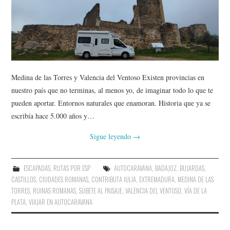
AMIGOS
CONTACTO
Medina de las Torres y Valencia del Ventoso Existen provincias en
nuestro país que no terminas, al menos yo, de imaginar todo lo que te
pueden aportar. Entornos naturales que enamoran. Historia que ya se
escribía hace 5.000 años y…
Sigue leyendo
→
ESCAPADAS
,
RUTAS POR ESP
AUTOCARAVANA
,
BADAJOZ
,
BUJARDAS
,
CASTILLOS
,
CIUDADES ROMANAS
,
CONTRIBUTA IULIA
,
EXTREMADURA
,
MEDINA DE LAS
TORRES
,
RUINAS ROMANAS
,
SÚBETE AL PAISAJE
,
VALENCIA DEL VENTOSO
,
VÍA DE LA
PLATA
,
VIAJAR EN AUTOCARAVANA