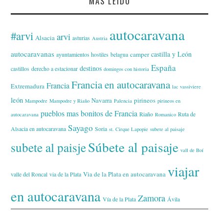
MÁS LEÍDO
autocaravana
#arvi
arvi
Alsacia
asturias
Austria
autocaravanas
castilla y León
camper
ayuntamientos hostiles
belagua
España
destinos
castillos
derecho a estacionar
domingos con historia
Francia en autocaravana
Francia
Extremadura
lac vassiviere
león
Navarra
pirineos
Mampodre
Mampodre y Riaño
Palencia
pirineos en
pueblos mas bonitos de Francia
Riaño
Ruta de
autocaravana
Romanico
Sayago
Alsacia en autocaravana
Soria
st. Cirque Lapopie
subete al paisaje
Súbete al paisaje
subete al paisje
vall de Boí
viajar
Via de la Plata en autocaravana
valle del Roncal
via de la Plata
en autocaravana
Zamora
Vía de la Plata
Ávila