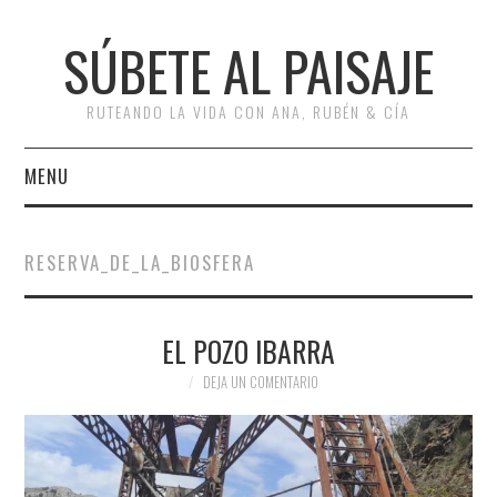
SÚBETE AL PAISAJE
RUTEANDO LA VIDA CON ANA, RUBÉN & CÍA
MENU
INICIO
RESERVA_DE_LA_BIOSFERA
RUTAS
EL POZO IBARRA
ESCAPADAS
DEJA UN COMENTARIO
MISCELÁNEA
#ARVI