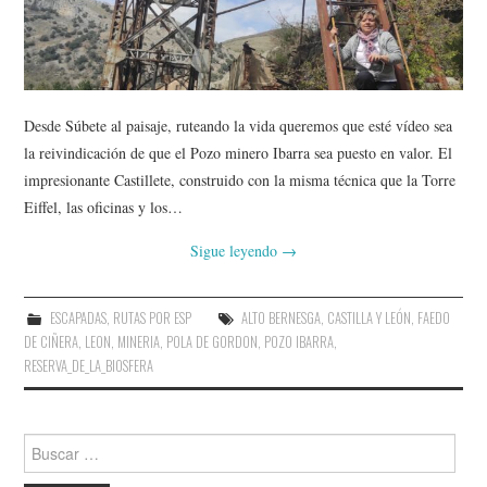
AMIGOS
CONTACTO
Desde Súbete al paisaje, ruteando la vida queremos que esté vídeo sea
la reivindicación de que el Pozo minero Ibarra sea puesto en valor. El
impresionante Castillete, construido con la misma técnica que la Torre
Eiffel, las oficinas y los…
Sigue leyendo
→
ESCAPADAS
,
RUTAS POR ESP
ALTO BERNESGA
,
CASTILLA Y LEÓN
,
FAEDO
DE CIÑERA
,
LEON
,
MINERIA
,
POLA DE GORDON
,
POZO IBARRA
,
RESERVA_DE_LA_BIOSFERA
Buscar: