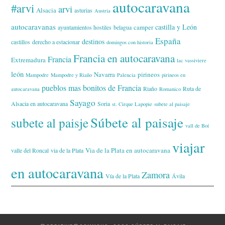
autocaravana
#arvi
arvi
Alsacia
asturias
Austria
autocaravanas
castilla y León
camper
ayuntamientos hostiles
belagua
España
destinos
castillos
derecho a estacionar
domingos con historia
Francia en autocaravana
Francia
Extremadura
lac vassiviere
león
Navarra
pirineos
Mampodre
Mampodre y Riaño
Palencia
pirineos en
pueblos mas bonitos de Francia
Riaño
Ruta de
autocaravana
Romanico
Sayago
Alsacia en autocaravana
Soria
st. Cirque Lapopie
subete al paisaje
Súbete al paisaje
subete al paisje
vall de Boí
viajar
Via de la Plata en autocaravana
valle del Roncal
via de la Plata
en autocaravana
Zamora
Vía de la Plata
Ávila