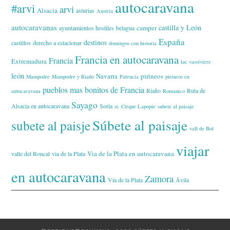
autocaravana
#arvi
arvi
Alsacia
asturias
Austria
autocaravanas
castilla y León
camper
ayuntamientos hostiles
belagua
España
destinos
castillos
derecho a estacionar
domingos con historia
Francia en autocaravana
Francia
Extremadura
lac vassiviere
león
Navarra
pirineos
Mampodre
Mampodre y Riaño
Palencia
pirineos en
pueblos mas bonitos de Francia
Riaño
Ruta de
autocaravana
Romanico
Sayago
Alsacia en autocaravana
Soria
st. Cirque Lapopie
subete al paisaje
Súbete al paisaje
subete al paisje
vall de Boí
viajar
Via de la Plata en autocaravana
valle del Roncal
via de la Plata
en autocaravana
Zamora
Vía de la Plata
Ávila