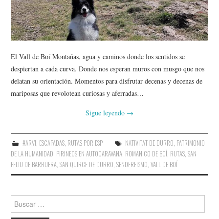
AMIGOS
CONTACTO
El Vall de Boí Montañas, agua y caminos donde los sentidos se
despiertan a cada curva. Donde nos esperan muros con musgo que nos
delatan su orientación. Momentos para disfrutar decenas y decenas de
mariposas que revolotean curiosas y aferradas…
Sigue leyendo
→
#ARVI
,
ESCAPADAS
,
RUTAS POR ESP
NATIVITAT DE DURRO
,
PATRIMONIO
DE LA HUMANIDAD
,
PIRINEOS EN AUTOCARAVANA
,
ROMANICO DE BOÍ
,
RUTAS
,
SAN
FELIU DE BARRUERA
,
SAN QUIRCE DE DURRO
,
SENDEREISMO
,
VALL DE BOÍ
Buscar: