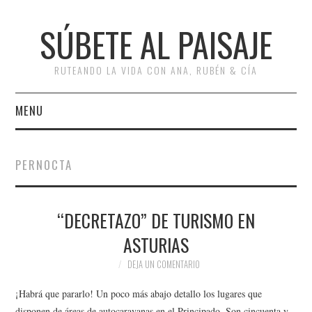
SÚBETE AL PAISAJE
RUTEANDO LA VIDA CON ANA, RUBÉN & CÍA
MENU
INICIO
PERNOCTA
RUTAS
“DECRETAZO” DE TURISMO EN
ESCAPADAS
ASTURIAS
MISCELÁNEA
DEJA UN COMENTARIO
#ARVI
¡Habrá que pararlo! Un poco más abajo detallo los lugares que
disponen de áreas de autocaravanas en el Principado. Son cincuenta y