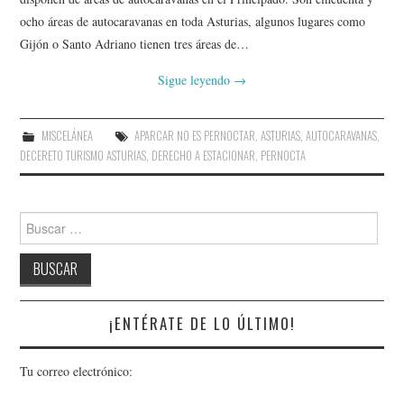
AMIGOS
ocho áreas de autocaravanas en toda Asturias, algunos lugares como
Gijón o Santo Adriano tienen tres áreas de…
CONTACTO
Sigue leyendo
→
MISCELÁNEA
APARCAR NO ES PERNOCTAR
,
ASTURIAS
,
AUTOCARAVANAS
,
DECERETO TURISMO ASTURIAS
,
DERECHO A ESTACIONAR
,
PERNOCTA
Buscar:
¡ENTÉRATE DE LO ÚLTIMO!
Tu correo electrónico: