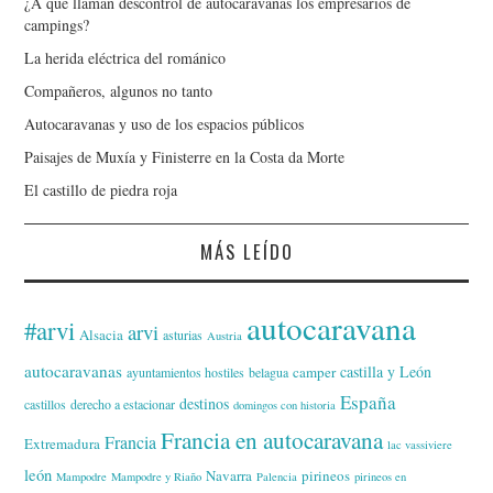
¿A qué llaman descontrol de autocaravanas los empresarios de
campings?
La herida eléctrica del románico
Compañeros, algunos no tanto
Autocaravanas y uso de los espacios públicos
Paisajes de Muxía y Finisterre en la Costa da Morte
El castillo de piedra roja
MÁS LEÍDO
autocaravana
#arvi
arvi
Alsacia
asturias
Austria
autocaravanas
castilla y León
camper
ayuntamientos hostiles
belagua
España
destinos
castillos
derecho a estacionar
domingos con historia
Francia en autocaravana
Francia
Extremadura
lac vassiviere
león
Navarra
pirineos
Mampodre
Mampodre y Riaño
Palencia
pirineos en