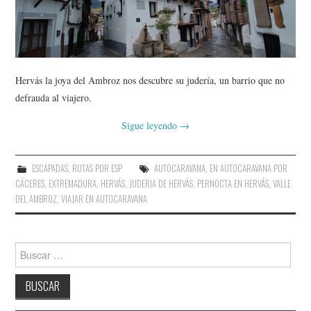
AMIGOS
CONTACTO
Hervás la joya del Ambroz nos descubre su judería, un barrio que no
defrauda al viajero.
Sigue leyendo
→
ESCAPADAS
,
RUTAS POR ESP
AUTOCARAVANA
,
EN AUTOCARAVANA POR
CÁCERES
,
EXTREMADURA
,
HERVÁS
,
JUDERIA DE HERVÁS
,
PERNOCTA EN HERVÁS
,
VALLE
DEL AMBROZ
,
VIAJAR EN AUTOCARAVANA
Buscar: