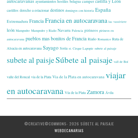
autocaravanas
castilla y León
camper
ayuntamientos hostiles
belagua
España
destinos
castillos
derecho a estacionar
domingos con historia
Francia en autocaravana
Francia
Extremadura
lac vassiviere
león
Navarra
pirineos
Mampodre
Mampodre y Riaño
Palencia
pirineos en
pueblos mas bonitos de Francia
Riaño
Ruta de
autocaravana
Romanico
Sayago
Alsacia en autocaravana
Soria
st. Cirque Lapopie
subete al paisaje
Súbete al paisaje
subete al paisje
vall de Boí
viajar
Via de la Plata en autocaravana
valle del Roncal
via de la Plata
en autocaravana
Zamora
Vía de la Plata
Ávila
©CREATIVE©COMMONS- 2026 SÚBETE AL PAISAJE
WEBDECANARIAS