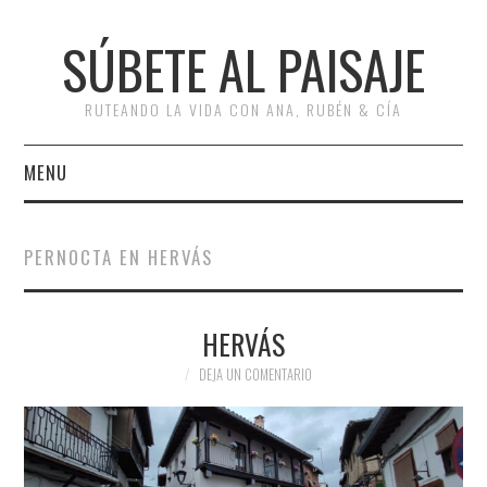
SÚBETE AL PAISAJE
RUTEANDO LA VIDA CON ANA, RUBÉN & CÍA
MENU
INICIO
PERNOCTA EN HERVÁS
RUTAS
HERVÁS
ESCAPADAS
DEJA UN COMENTARIO
MISCELÁNEA
#ARVI