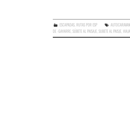
ESCAPADAS
,
RUTAS POR ESP
AUTOCARAVA
DE -GAYARRE
,
SÚBETE AL PAISAJE
,
SUBETE AL PAISJE
,
VIAJ