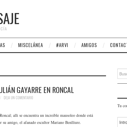
SAJE
 CÍA
AS
MISCELÁNEA
#ARVI
AMIGOS
CONTAC
Busca
ULIÁN GAYARRE EN RONCAL
DEJA UN COMENTARIO
Tu co
Roncal; alli se encuentra un increíble mausoleo donde está
r su amigo, el afanado escultor Mariano Benlliure.