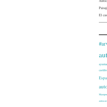
Autoc
Paisa
El cas
#ar
au
ayunta
castillo
Espa
aut
Mampod
autocar