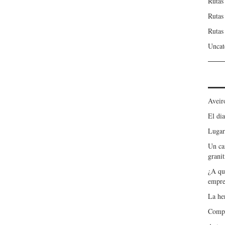
Rutas
Rutas
Rutas
Uncat
Aveir
El dia
Lugar
Un ca
granit
¿A qu
empre
La he
Compa