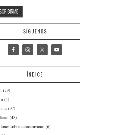
SÍGUENOS
ÍNDICE
I
(79)
ro
(1)
adas
(97)
lánea
(48)
xiones sobre autocaravanas
(6)