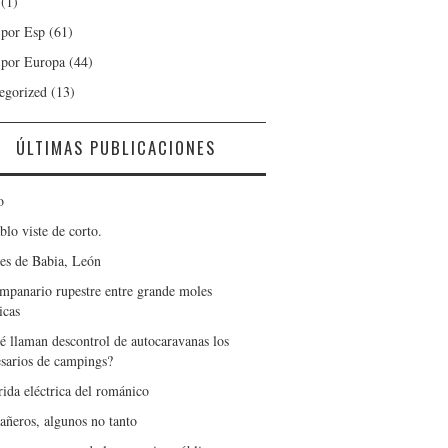
(1)
 por Esp
(61)
 por Europa
(44)
egorized
(13)
ÚLTIMAS PUBLICACIONES
o
blo viste de corto.
es de Babia, León
mpanario rupestre entre grande moles
icas
é llaman descontrol de autocaravanas los
sarios de campings?
rida eléctrica del románico
ñeros, algunos no tanto