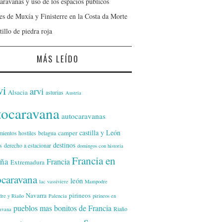
aravanas y uso de los espacios públicos
jes de Muxía y Finisterre en la Costa da Morte
tillo de piedra roja
MÁS LEÍDO
vi
arvi
Alsacia
asturias
Austria
tocaravana
autocaravanas
castilla y León
camper
mientos hostiles
belagua
destinos
s
derecho a estacionar
domingos con historia
Francia en
ña
Francia
Extremadura
ocaravana
león
lac vassiviere
Mampodre
Navarra
pirineos
re y Riaño
Palencia
pirineos en
pueblos mas bonitos de Francia
Riaño
avana