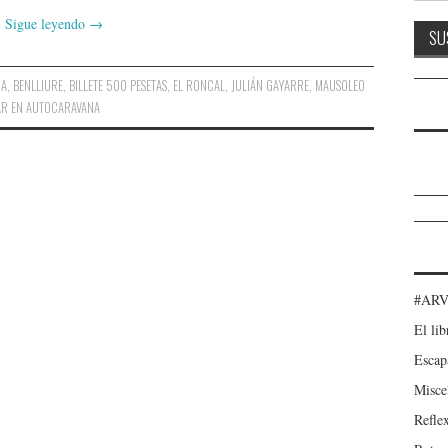
Sigue leyendo
→
NA
,
BENLLIURE
,
BILLETE 500 PESETAS
,
EL RONCAL
,
JULIÁN GAYARRE
,
MAUSOLEO
AR EN AUTOCARAVANA
#ARV
El lib
Escap
Misce
Refle