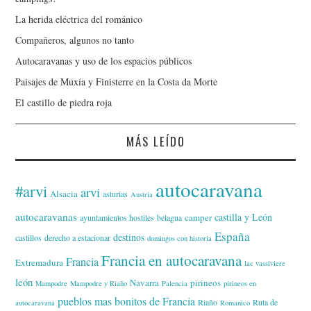
La herida eléctrica del románico
Compañeros, algunos no tanto
Autocaravanas y uso de los espacios públicos
Paisajes de Muxía y Finisterre en la Costa da Morte
El castillo de piedra roja
MÁS LEÍDO
autocaravana
#arvi
arvi
Alsacia
asturias
Austria
autocaravanas
castilla y León
camper
ayuntamientos hostiles
belagua
España
destinos
castillos
derecho a estacionar
domingos con historia
Francia en autocaravana
Francia
Extremadura
lac vassiviere
león
Navarra
pirineos
Mampodre
Mampodre y Riaño
Palencia
pirineos en
pueblos mas bonitos de Francia
Riaño
Ruta de
autocaravana
Romanico