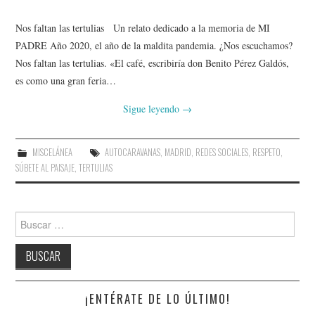
Nos faltan las tertulias Un relato dedicado a la memoria de MI
PADRE Año 2020, el año de la maldita pandemia. ¿Nos escuchamos?
Nos faltan las tertulias. «El café, escribiría don Benito Pérez Galdós,
es como una gran feria…
Sigue leyendo
→
MISCELÁNEA
AUTOCARAVANAS
,
MADRID
,
REDES SOCIALES
,
RESPETO
,
SÚBETE AL PAISAJE
,
TERTULIAS
Buscar:
¡ENTÉRATE DE LO ÚLTIMO!