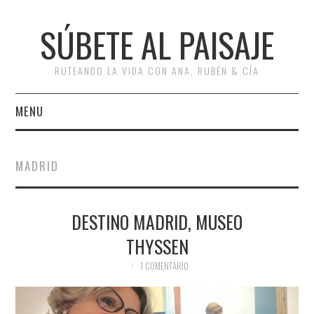
SÚBETE AL PAISAJE
RUTEANDO LA VIDA CON ANA, RUBÉN & CÍA
MENU
INICIO
MADRID
RUTAS
DESTINO MADRID, MUSEO
ESCAPADAS
THYSSEN
MISCELÁNEA
1 COMENTARIO
#ARVI