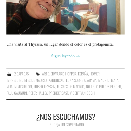
AMIGOS
CONTACTO
Una visita al Thyssen, un lugar donde el color es el protagonista,
Sigue leyendo
→
ESCAPADAS
ARTE
,
EDWAARD HOPPER
,
ESPAÑA
,
HOMER
,
IMPRESCINDIBLES DE MADRID
,
KANDINSKU
,
LUNA SOBRE ALABAMA
,
MADRID
,
MATA
MUA
,
MIMIGUELON
,
MUSEO THYSSEN
,
MUSEOS DE MADRID
,
NO TE LO PUEDES PERDER
,
PAUL GAUGUIN
,
PETER HALLEY
,
PRENDERGAST
,
VICENT VAN GOGH
¿NOS ESCUCHAMOS?
DEJA UN COMENTARIO