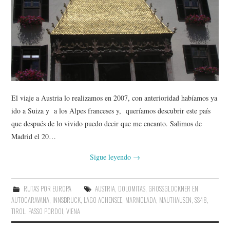
El viaje a Austria lo realizamos en 2007, con anterioridad habíamos ya
ido a Suiza y a los Alpes franceses y, queríamos descubrir este país
que después de lo vivido puedo decir que me encanto. Salimos de
Madrid el 20…
Sigue leyendo
→
RUTAS POR EUROPA
AUSTRIA
,
DOLOMITAS
,
GROSSGLOCKNER EN
AUTOCARAVANA
,
INNSBRUCK
,
LAGO ACHENSEE
,
MARMOLADA
,
MAUTHAUSEN
,
SS48
,
TIROL. PASSO PORDOI
,
VIENA