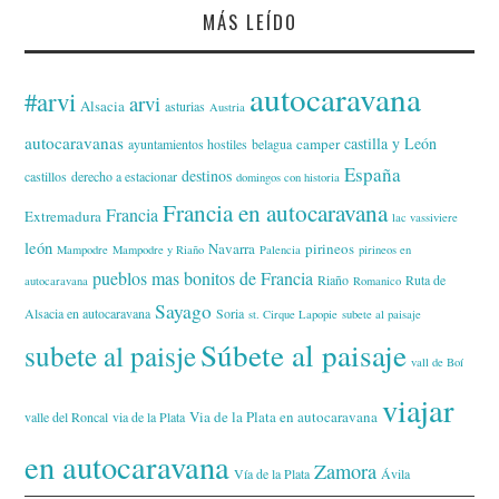
MÁS LEÍDO
autocaravana
#arvi
arvi
Alsacia
asturias
Austria
autocaravanas
castilla y León
camper
ayuntamientos hostiles
belagua
España
destinos
castillos
derecho a estacionar
domingos con historia
Francia en autocaravana
Francia
Extremadura
lac vassiviere
león
Navarra
pirineos
Mampodre
Mampodre y Riaño
Palencia
pirineos en
pueblos mas bonitos de Francia
Riaño
Ruta de
autocaravana
Romanico
Sayago
Alsacia en autocaravana
Soria
st. Cirque Lapopie
subete al paisaje
Súbete al paisaje
subete al paisje
vall de Boí
viajar
Via de la Plata en autocaravana
valle del Roncal
via de la Plata
en autocaravana
Zamora
Vía de la Plata
Ávila