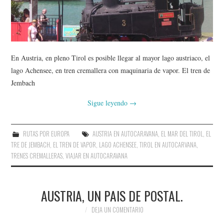
AMIGOS
CONTACTO
En Austria, en pleno Tirol es posible llegar al mayor lago austriaco, el
lago Achensee, en tren cremallera con maquinaria de vapor. El tren de
Jembach
Sigue leyendo
→
RUTAS POR EUROPA
AUSTRIA EN AUTOCARAVANA
,
EL MAR DEL TIROL
,
EL
TRE DE JEMBACH
,
EL TREN DE VAPOR
,
LAGO ACHENSEE
,
TIROL EN AUTOCARVANA
,
TRENES CREMALLERAS
,
VIAJAR EN AUTOCARAVANA
AUSTRIA, UN PAIS DE POSTAL.
DEJA UN COMENTARIO